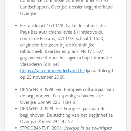
Koninklijke Commissie voor Monumenten en
Landschappen, Overijse, dossier begijnhofkapel
Overijse.
Ferrariskaart 1771-1778: Carte de cabinet des
Pays-Bas autrichiens levée à l'initiative du
comte de Ferraris, 1771-1778, schaal 1:11.520,
originelen berusten bij de Koninklijke
Bibliotheek, Kaarten en plans, Ms. IV 5.627,
gegeorefereerd door het agentschap Informatie
Vlaanderen [online],
https://geo.onroerenderfgoed.be
(geraadpleegd
op 23 november 2019).
DENAYER R. 1998: Een Europees cultuurjaar van
de begijnhoven. Een spookgeschiedenis te
Overijse,
Zoniën
22.3, 113-118.
DENAYER R. 1999: Het Europees jaar van de
begijnhoven. De stichting van het begijnhof te
Overijse,
Zoniën
23.1, 42-52.
STROOBANTS F. 2001:
Overijse in de twintigste