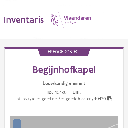
Inventaris
MENU
ERFGOEDOBJECT
Begijnhofkapel
Erfgoedobject
Aanduidingsobject
bouwkundig
element
ID
40430
URI
Waarneming
https://id.erfgoed.net/erfgoedobjecten/40430
Thema
Gebeurtenis
+