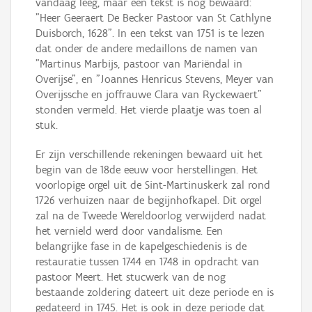
vandaag leeg, maar één tekst is nog bewaard:
"Heer Geeraert De Becker Pastoor van St Cathlyne
Duisborch, 1628". In een tekst van 1751 is te lezen
dat onder de andere medaillons de namen van
"Martinus Marbijs, pastoor van Mariëndal in
Overijse", en "Joannes Henricus Stevens, Meyer van
Overijssche en joffrauwe Clara van Ryckewaert"
stonden vermeld. Het vierde plaatje was toen al
stuk.
Er zijn verschillende rekeningen bewaard uit het
begin van de 18de eeuw voor herstellingen. Het
voorlopige orgel uit de Sint-Martinuskerk zal rond
1726 verhuizen naar de begijnhofkapel. Dit orgel
zal na de Tweede Wereldoorlog verwijderd nadat
het vernield werd door vandalisme. Een
belangrijke fase in de kapelgeschiedenis is de
restauratie tussen 1744 en 1748 in opdracht van
pastoor Meert. Het stucwerk van de nog
bestaande zoldering dateert uit deze periode en is
gedateerd in 1745. Het is ook in deze periode dat