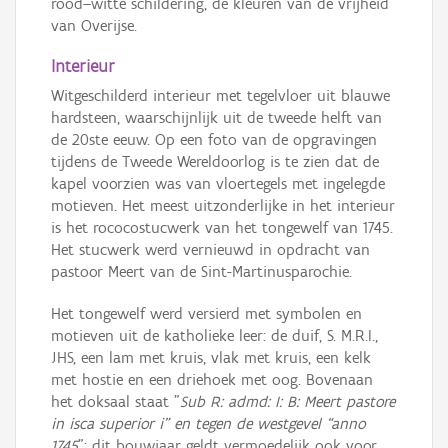
rood–witte schildering, de kleuren van de vrijheid
van Overijse.
Interieur
Witgeschilderd interieur met tegelvloer uit blauwe
hardsteen, waarschijnlijk uit de tweede helft van
de 20ste eeuw. Op een foto van de opgravingen
tijdens de Tweede Wereldoorlog is te zien dat de
kapel voorzien was van vloertegels met ingelegde
motieven. Het meest uitzonderlijke in het interieur
is het rococostucwerk van het tongewelf van 1745.
Het stucwerk werd vernieuwd in opdracht van
pastoor Meert van de Sint-Martinusparochie.
Het tongewelf werd versierd met symbolen en
motieven uit de katholieke leer: de duif, S. M.R.I.,
JHS, een lam met kruis, vlak met kruis, een kelk
met hostie en een driehoek met oog. Bovenaan
het doksaal staat "
Sub R: admd: I: B: Meert pastore
in isca superior i” en tegen de westgevel “anno
1745
"; dit bouwjaar geldt vermoedelijk ook voor