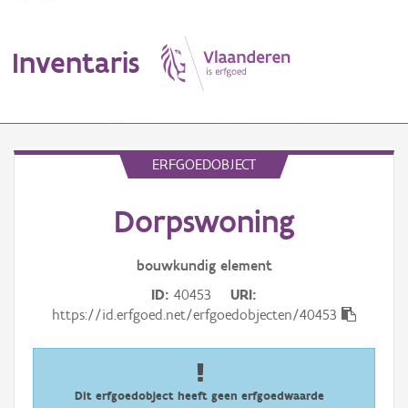
Inventaris
MENU
ERFGOEDOBJECT
Dorpswoning
Erfgoedobject
Aanduidingsobject
bouwkundig
element
ID
40453
URI
Waarneming
https://id.erfgoed.net/erfgoedobjecten/40453
Thema
Gebeurtenis
Dit erfgoedobject heeft geen erfgoedwaarde