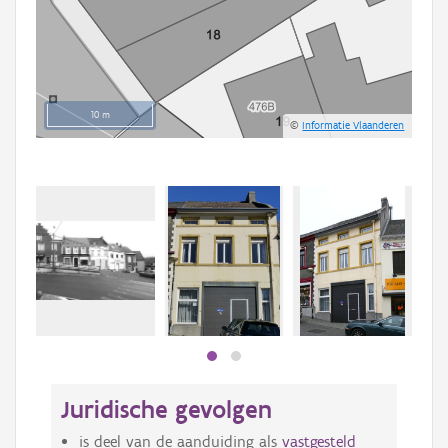
10 m
©
Informatie Vlaanderen
Beki
bee
bee
Juridische gevolgen
is deel van de aanduiding als
vastgesteld