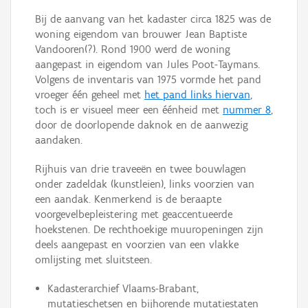
Bij de aanvang van het kadaster circa 1825 was de
woning eigendom van brouwer Jean Baptiste
Vandooren(?). Rond 1900 werd de woning
aangepast in eigendom van Jules Poot-Taymans.
Volgens de inventaris van 1975 vormde het pand
vroeger één geheel met
het pand links hiervan
,
toch is er visueel meer een éénheid met
nummer 8
,
door de doorlopende daknok en de aanwezig
aandaken.
Rijhuis van drie traveeën en twee bouwlagen
onder zadeldak (kunstleien), links voorzien van
een aandak. Kenmerkend is de beraapte
voorgevelbepleistering met geaccentueerde
hoekstenen. De rechthoekige muuropeningen zijn
deels aangepast en voorzien van een vlakke
omlijsting met sluitsteen.
Kadasterarchief Vlaams-Brabant,
mutatieschetsen en bijhorende mutatiestaten