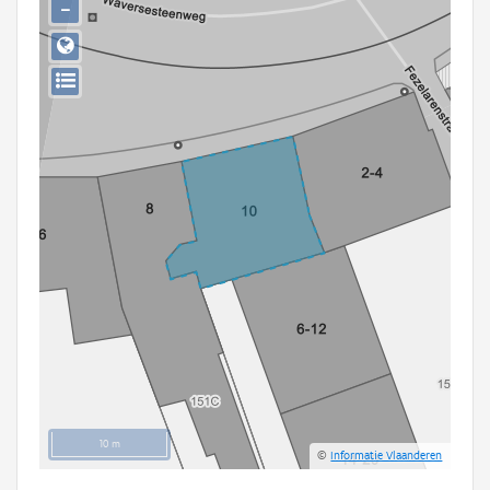
−
Persoon of collectief
Downloads
Hergebruik
Aanmelden
10 m
©
Informatie Vlaanderen