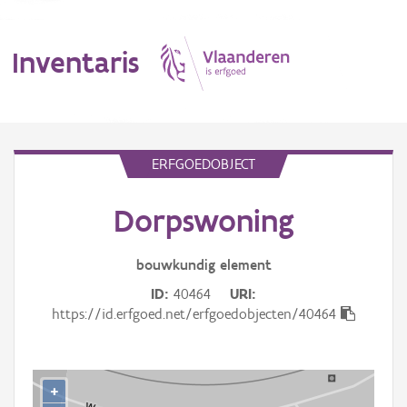
Inventaris
MENU
ERFGOEDOBJECT
Dorpswoning
Erfgoedobject
Aanduidingsobject
bouwkundig
element
ID
40464
URI
Waarneming
https://id.erfgoed.net/erfgoedobjecten/40464
Thema
Gebeurtenis
+