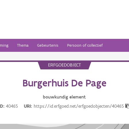
ming
Thema
Gebeurtenis
Persoon of collectief
ERFGOEDOBJECT
Burgerhuis De Page
bouwkundig
element
ID
40465
URI
https://id.erfgoed.net/erfgoedobjecten/40465