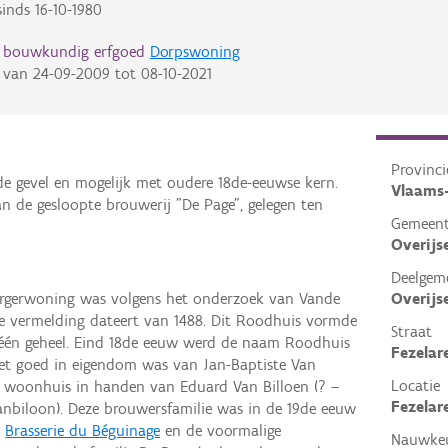
inds
16-10-1980
d bouwkundig erfgoed
Dorpswoning
van
24-09-2009
tot
08-10-2021
Provinci
 gevel en mogelijk met oudere 18de-eeuwse kern.
Vlaams
n de gesloopte brouwerij "De Page", gelegen ten
Gemeen
Overijs
Deelgem
Overijs
rgerwoning was volgens het onderzoek van Vande
te vermelding dateert van 1488. Dit Roodhuis vormde
Straat
én geheel. Eind 18de eeuw werd de naam Roodhuis
Fezelar
het goed in eigendom was van Jan-Baptiste Van
Locatie
 woonhuis in handen van Eduard Van Billoen (? –
Fezelar
anbiloon). Deze brouwersfamilie was in de 19de eeuw
e
Brasserie du Béguinage
en de voormalige
Nauwkeu