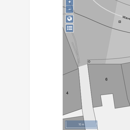
+
−
10 m