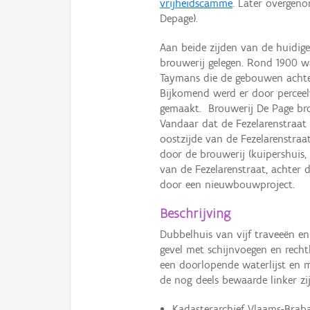
vrijheidscamme
. Later overgeno
Depage).
Aan beide zijden van de huidig
brouwerij gelegen. Rond 1900 w
Taymans die de gebouwen achte
Bijkomend werd er door perceel
gemaakt. Brouwerij De Page bro
Vandaar dat de Fezelarenstraat
oostzijde van de Fezelarenstra
door de brouwerij (kuipershuis
van de Fezelarenstraat, achter 
door een nieuwbouwproject.
Beschrijving
Dubbelhuis van vijf traveeën 
gevel met schijnvoegen en rec
een doorlopende waterlijst en m
de nog deels bewaarde linker zi
Kadasterarchief Vlaams-Braba