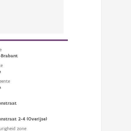
e
-Brabant
te
e
eente
e
enstraat
enstraat 2-4 (Overijse)
righeid zone