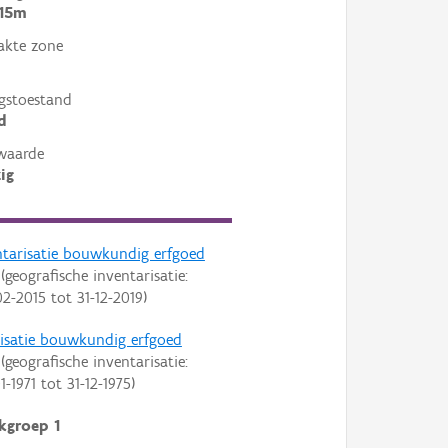
 15m
akte zone
gstoestand
d
waarde
ig
ntarisatie bouwkundig erfgoed
(geografische inventarisatie:
02-2015
tot
31-12-2019
)
risatie bouwkundig erfgoed
(geografische inventarisatie:
1-1971
tot
31-12-1975
)
kgroep 1