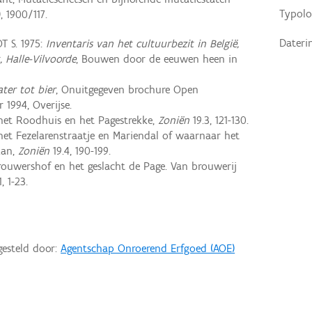
Typolo
, 1900/117.
Dateri
 S. 1975:
Inventaris van het cultuurbezit in België,
 Halle-Vilvoorde
, Bouwen door de eeuwen heen in
ter tot bier
, Onuitgegeven brochure Open
1994, Overijse.
et Roodhuis en het Pagestrekke,
Zoniën
19.3, 121-130.
et Fezelarenstraatje en Mariendal of waarnaar het
kan,
Zoniën
19.4, 190-199.
ouwershof en het geslacht de Page. Van brouwerij
, 1-23.
gesteld door:
Agentschap Onroerend Erfgoed (AOE)