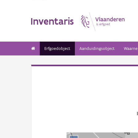
Inventaris
Erfgoedobject
Aanduidingsobject
Waarne