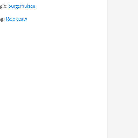
gie:
burgerhuizen
ng:
18de eeuw