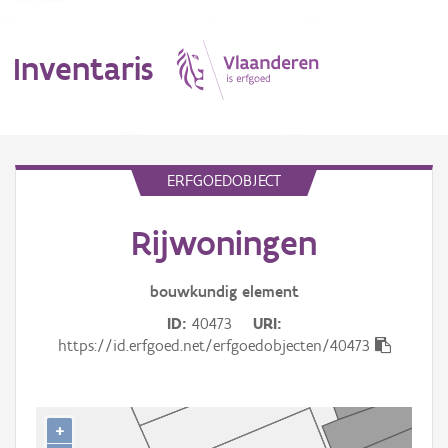
Inventaris
MENU
ERFGOEDOBJECT
Rijwoningen
Erfgoedobject
Aanduidingsobject
bouwkundig
element
ID
40473
URI
Waarneming
https://id.erfgoed.net/erfgoedobjecten/40473
Thema
Gebeurtenis
+