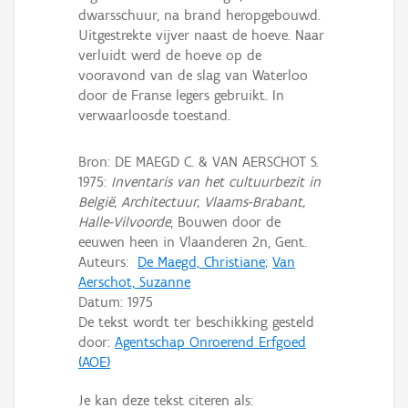
dwarsschuur, na brand heropgebouwd.
Uitgestrekte vijver naast de hoeve. Naar
verluidt werd de hoeve op de
vooravond van de slag van Waterloo
door de Franse legers gebruikt. In
verwaarloosde toestand.
Bron: DE MAEGD C. & VAN AERSCHOT S.
1975:
Inventaris van het cultuurbezit in
België, Architectuur, Vlaams-Brabant,
Halle-Vilvoorde
, Bouwen door de
eeuwen heen in Vlaanderen 2n, Gent.
Auteurs:
De Maegd, Christiane
;
Van
Aerschot, Suzanne
Datum:
1975
De tekst wordt ter beschikking gesteld
door:
Agentschap Onroerend Erfgoed
(AOE)
Je kan deze tekst citeren als: