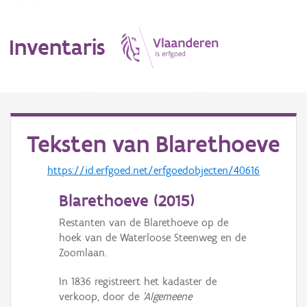
Inventaris
MENU
Teksten van
Blarethoeve
Erfgoedobject
https://id.erfgoed.net/erfgoedobjecten/40616
Blarethoeve (
2015
)
Aanduidingsobject
Restanten van de Blarethoeve op de
Waarneming
hoek van de Waterloose Steenweg en de
Zoomlaan.
Thema
In 1836 registreert het kadaster de
Gebeurtenis
verkoop, door de
'Algemeene