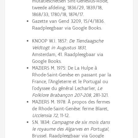
mutatieschetsen Sint-Genesius-Rode,
tweede afdeling, 1836/29, 1839/18,
1868/33, 1780/18, 1874/17.
Gazette van Gend 3209, 15/4/1836.
Raadpleegbaar via Google Books.
KNOOP W.J. 1857:
De Tiendaagsche
Veldtogt in Augustus 1831
,
Amsterdam, 41. Raadpleegbaar via
Google Books.
MAZIERS M. 1975: De La Hulpe à
Rhode-Saint-Genèse en passant par la
France, l'Angleterre et le Portugal ou
l'odyssee du général Lecharlier,
Le
Folklore Brabançon 207-208
, 281-321.
MAZIERS M. 1978: À propos des fermes
de Rhode-Saint-Genèse: ferme Blaret,
Ucclensia 72
, 11-12.
S.N. 1834:
Campagne de six mois dans
le royaume des Algarves en Portugal
,
Brussel. Raadpleegbaar via Google