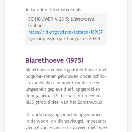
Je kan deze tekst citeren als:
DE HOUWER V.
2015:
Blarethoeve
[online],
https://id.erfgoed.net/teksten/169137
(geraadpleegd op
10 augustus 2026
).
Blarethoeve (
1975
)
Blarethoeve, enorme gesloten hoeve, met
hoge bakstenen gebouwen onder schild-
en zadeldaken (pannen), omheen een
uitgestrekt geplaveid erf, opgetrokken
door generaal P.J. Lecharlier op een in
1835 gerooid deel van het Zoniënwoud.
De oude toegangspoort is opgenomen
in de woon- en dienstvleugel. Imposante
vleugel van zeventien traveeën met twee