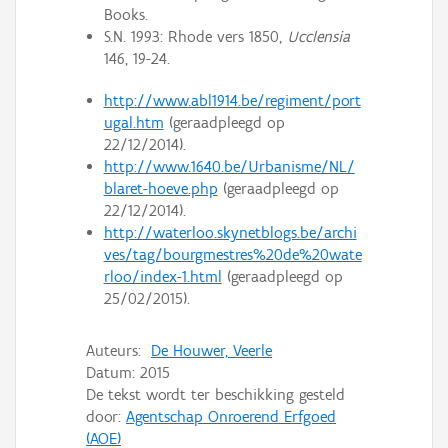
Books.
S.N. 1993: Rhode vers 1850,
Ucclensia
146, 19-24.
http://www.abl1914.be/regiment/port
ugal.htm
(geraadpleegd op
22/12/2014).
http://www.1640.be/Urbanisme/NL/
blaret-hoeve.php
(geraadpleegd op
22/12/2014).
http://waterloo.skynetblogs.be/archi
ves/tag/bourgmestres%20de%20wate
rloo/index-1.html
(geraadpleegd op
25/02/2015).
Auteurs:
De Houwer, Veerle
Datum:
2015
De tekst wordt ter beschikking gesteld
door:
Agentschap Onroerend Erfgoed
(AOE)