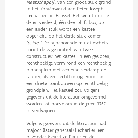
Maatschappij'
, van een groot stuk grond
Persoon of collectief
in het Zoniënwoud aan Peter Joseph
Lecharlier uit Brussel. Het wordt in drie
Downloads
delen verdeeld, één deel blijft bos, op
een ander stuk wordt een kasteel
Hergebruik
opgericht, op het derde stuk komen
'usines'
. De bijbehorende mutatieschets
Aanmelden
toont de vage omtrek van twee
constructies: het kasteel in een gesloten,
rechthoekige vorm rond een rechthoekig
binnenplein met een eind verderop de
fabriek als een rechthoekige vorm met
een drietal aanbouwen op rechthoekig
grondplan. Het kasteel zou volgens
gegevens uit de literatuur omgevormd
worden tot hoeve om in de jaren 1960
te verdwijnen.
Volgens gegevens uit de literatuur had
majoor (later generaal) Lecharlier, een
bijzonder kleurrijke figuur en de