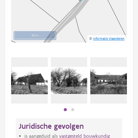
50 m
©
Informatie Vlaanderen
Beki
bee
bee
Juridische gevolgen
is aangeduid als
vastgesteld bouwkundig