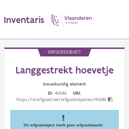
Inventaris
MENU
ERFGOEDOBJECT
Langgestrekt hoevetje
Erfgoedobject
Aanduidingsobject
bouwkundig
element
ID
40686
URI
Waarneming
https://id.erfgoed.net/erfgoedobjecten/40686
Thema
Gebeurtenis
Dit erfgoedobject heeft geen erfgoedwaarde