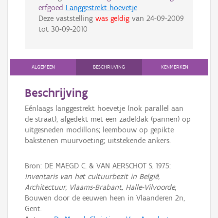
erfgoed
Langgestrekt hoevetje
Deze vaststelling
was geldig
van
24-09-2009
tot
30-09-2010
ALGEMEEN
BESCHRIJVING
KENMERKEN
Beschrijving
Eénlaags langgestrekt hoevetje (nok parallel aan
de straat), afgedekt met een zadeldak (pannen) op
uitgesneden modillons; leembouw op gepikte
bakstenen muurvoeting; uitstekende ankers.
Bron: DE MAEGD C. & VAN AERSCHOT S. 1975:
Inventaris van het cultuurbezit in België,
Architectuur, Vlaams-Brabant, Halle-Vilvoorde
,
Bouwen door de eeuwen heen in Vlaanderen 2n,
Gent.