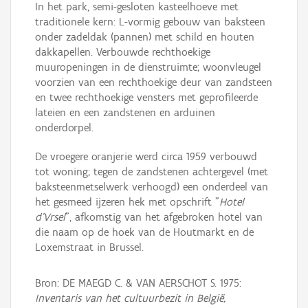
In het park, semi-gesloten kasteelhoeve met
traditionele kern: L-vormig gebouw van baksteen
onder zadeldak (pannen) met schild en houten
dakkapellen. Verbouwde rechthoekige
muuropeningen in de dienstruimte; woonvleugel
voorzien van een rechthoekige deur van zandsteen
en twee rechthoekige vensters met geprofileerde
lateien en een zandstenen en arduinen
onderdorpel.
De vroegere oranjerie werd circa 1959 verbouwd
tot woning; tegen de zandstenen achtergevel (met
baksteenmetselwerk verhoogd) een onderdeel van
het gesmeed ijzeren hek met opschrift "
Hotel
d'Vrsel
", afkomstig van het afgebroken hotel van
die naam op de hoek van de Houtmarkt en de
Loxemstraat in Brussel.
Bron: DE MAEGD C. & VAN AERSCHOT S. 1975:
Inventaris van het cultuurbezit in België,