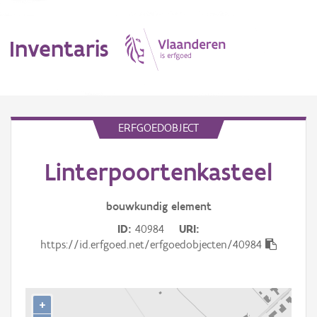
Inventaris
MENU
ERFGOEDOBJECT
Linterpoortenkasteel
Erfgoedobject
Aanduidingsobject
bouwkundig
element
ID
40984
URI
Waarneming
https://id.erfgoed.net/erfgoedobjecten/40984
Thema
Gebeurtenis
+