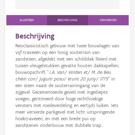
ALGEMEEN
BESCHRIJVING
KENMERKEN
Beschrijving
Neoclassicistisch gebouw met twee bouwlagen van
vijf traveeën op een hoog souterrain van
zandsteen, afgedekt met een schilddak (leien) met
tussen vleugelstukken gevatte houten dakkapellen;
bouwopschrift "
J.A. Van/ Volden et/ M. de Beu
chem con/ jugum posu/ erunt 20 juny/ 1775
" in
een steen naast de souterrainingang van de
zijgevel. Gecementeerde gevels met ingediepte
voegen, geritmeerd door hoge rechthoekige
vensters met roedeverdeling en eertijds luiken. Iets
meer versierde parkgevel met licht uitspringende
hoektraveeën, en met een brede pui op
zandstenen onderbouw met dubbele trap.