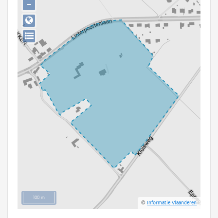
−
Persoon of collectief
Downloads
Hergebruik
Aanmelden
100 m
©
Informatie Vlaanderen