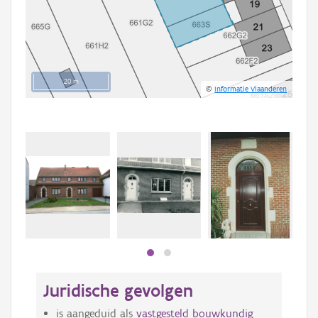
20 m
©
Informatie Vlaanderen
Beki
bee
bee
Juridische gevolgen
is aangeduid als
vastgesteld bouwkundig