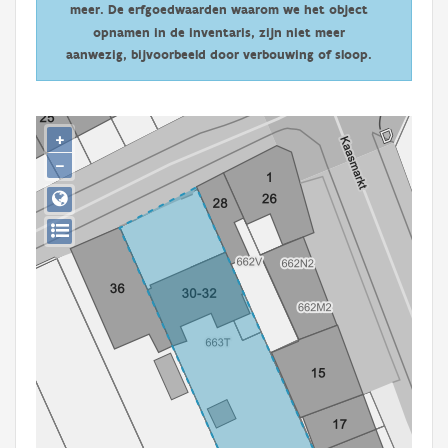
meer. De erfgoedwaarden waarom we het object
Persoon of collectief
opnamen in de inventaris, zijn niet meer
Downloads
aanwezig, bijvoorbeeld door verbouwing of sloop.
Hergebruik
+
Aanmelden
−