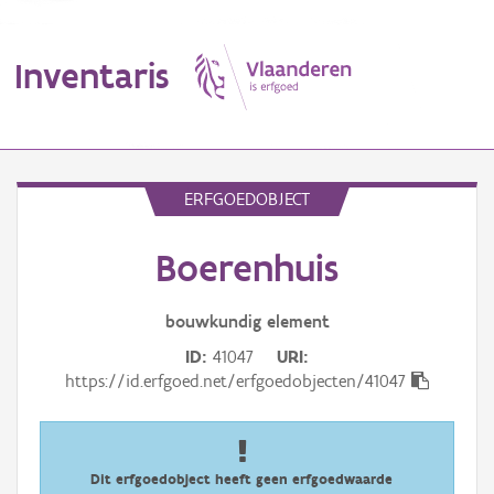
Inventaris
MENU
ERFGOEDOBJECT
Boerenhuis
Erfgoedobject
Aanduidingsobject
bouwkundig
element
ID
41047
URI
Waarneming
https://id.erfgoed.net/erfgoedobjecten/41047
Thema
Gebeurtenis
Dit erfgoedobject heeft geen erfgoedwaarde