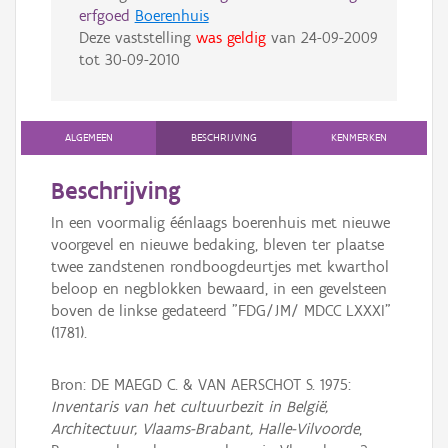
erfgoed
Boerenhuis
Deze vaststelling
was geldig
van
24-09-2009
tot
30-09-2010
ALGEMEEN
BESCHRIJVING
KENMERKEN
Beschrijving
In een voormalig éénlaags boerenhuis met nieuwe
voorgevel en nieuwe bedaking, bleven ter plaatse
twee zandstenen rondboogdeurtjes met kwarthol
beloop en negblokken bewaard, in een gevelsteen
boven de linkse gedateerd "FDG/JM/ MDCC LXXXI"
(1781).
Bron: DE MAEGD C. & VAN AERSCHOT S. 1975:
Inventaris van het cultuurbezit in België,
Architectuur, Vlaams-Brabant, Halle-Vilvoorde
,