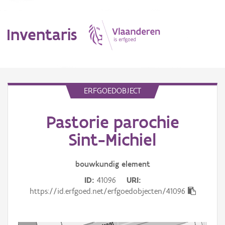
Inventaris
MENU
ERFGOEDOBJECT
Pastorie parochie
Erfgoedobject
Sint-Michiel
Aanduidingsobject
bouwkundig
element
Waarneming
ID
41096
URI
Thema
https://id.erfgoed.net/erfgoedobjecten/41096
Gebeurtenis