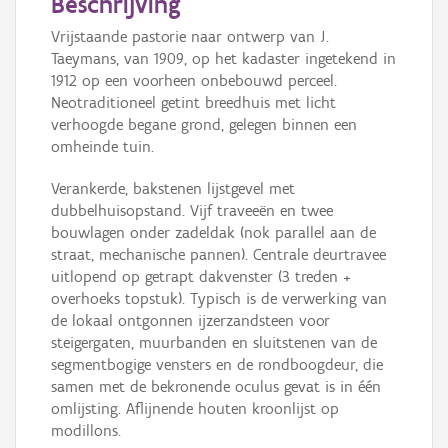
Beschrijving
Vrijstaande pastorie naar ontwerp van J.
Taeymans, van 1909, op het kadaster ingetekend in
1912 op een voorheen onbebouwd perceel.
Neotraditioneel getint breedhuis met licht
verhoogde begane grond, gelegen binnen een
omheinde tuin.
Verankerde, bakstenen lijstgevel met
dubbelhuisopstand. Vijf traveeën en twee
bouwlagen onder zadeldak (nok parallel aan de
straat, mechanische pannen). Centrale deurtravee
uitlopend op getrapt dakvenster (3 treden +
overhoeks topstuk). Typisch is de verwerking van
de lokaal ontgonnen ijzerzandsteen voor
steigergaten, muurbanden en sluitstenen van de
segmentbogige vensters en de rondboogdeur, die
samen met de bekronende oculus gevat is in één
omlijsting. Aflijnende houten kroonlijst op
modillons.