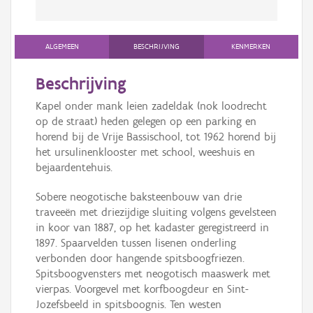
ALGEMEEN
BESCHRIJVING
KENMERKEN
Beschrijving
Kapel onder mank leien zadeldak (nok loodrecht
op de straat) heden gelegen op een parking en
horend bij de Vrije Bassischool, tot 1962 horend bij
het ursulinenklooster met school, weeshuis en
bejaardentehuis.
Sobere neogotische baksteenbouw van drie
traveeën met driezijdige sluiting volgens gevelsteen
in koor van 1887, op het kadaster geregistreerd in
1897. Spaarvelden tussen lisenen onderling
verbonden door hangende spitsboogfriezen.
Spitsboogvensters met neogotisch maaswerk met
vierpas. Voorgevel met korfboogdeur en Sint-
Jozefsbeeld in spitsboognis. Ten westen