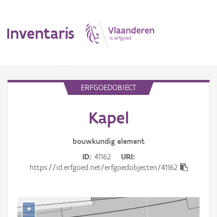
Inventaris
MENU
ERFGOEDOBJECT
Kapel
Erfgoedobject
Aanduidingsobject
bouwkundig
element
ID
41162
URI
Waarneming
https://id.erfgoed.net/erfgoedobjecten/41162
Thema
Gebeurtenis
+