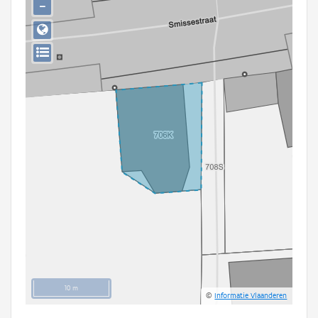
−
Persoon of collectief
Downloads
Hergebruik
Aanmelden
10 m
©
Informatie Vlaanderen