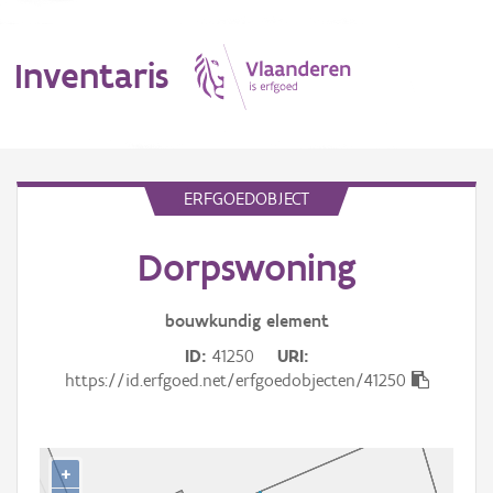
Inventaris
MENU
ERFGOEDOBJECT
Dorpswoning
Erfgoedobject
Aanduidingsobject
bouwkundig
element
ID
41250
URI
Waarneming
https://id.erfgoed.net/erfgoedobjecten/41250
Thema
Gebeurtenis
+