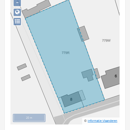
−
Persoon of collectief
Downloads
Hergebruik
Aanmelden
20 m
©
Informatie Vlaanderen