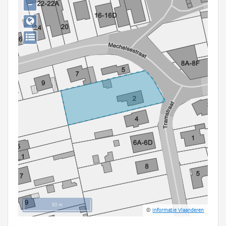
−
Persoon of collectief
Downloads
Hergebruik
Aanmelden
50 m
©
Informatie Vlaanderen