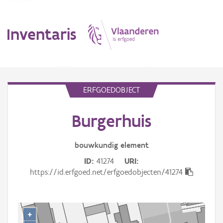
Inventaris
MENU
ERFGOEDOBJECT
Burgerhuis
Erfgoedobject
Aanduidingsobject
bouwkundig
element
ID
41274
URI
Waarneming
https://id.erfgoed.net/erfgoedobjecten/41274
Thema
Gebeurtenis
+