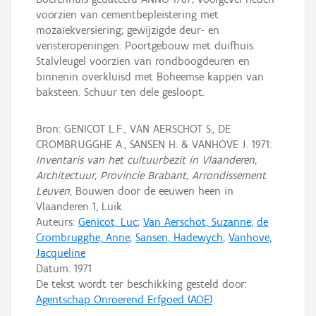
voorzien van cementbepleistering met
mozaïekversiering; gewijzigde deur- en
vensteropeningen. Poortgebouw met duifhuis.
Stalvleugel voorzien van rondboogdeuren en
binnenin overkluisd met Boheemse kappen van
baksteen. Schuur ten dele gesloopt.
Bron: GENICOT L.F., VAN AERSCHOT S., DE
CROMBRUGGHE A., SANSEN H. & VANHOVE J. 1971:
Inventaris van het cultuurbezit in Vlaanderen,
Architectuur, Provincie Brabant, Arrondissement
Leuven
, Bouwen door de eeuwen heen in
Vlaanderen 1, Luik.
Auteurs:
Genicot, Luc
;
Van Aerschot, Suzanne
;
de
Crombrugghe, Anne
;
Sansen, Hadewych
;
Vanhove,
Jacqueline
Datum:
1971
De tekst wordt ter beschikking gesteld door:
Agentschap Onroerend Erfgoed (AOE)