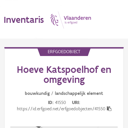
Inventaris
MENU
ERFGOEDOBJECT
Hoeve Katspoelhof en
Erfgoedobject
omgeving
Aanduidingsobject
bouwkundig
/
landschappelijk
element
Waarneming
ID
41550
URI
Thema
https://id.erfgoed.net/erfgoedobjecten/41550
Gebeurtenis