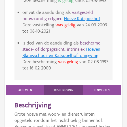
Deze bescherming
is geldig
sinds
02-08-1993
omvat de aanduiding als
vastgesteld
bouwkundig erfgoed
Hoeve Katspoelhof
Deze vaststelling
was geldig
van
24-09-2009
tot
08-10-2021
is deel van de aanduiding als
beschermd
stads- of dorpsgezicht, intrinsiek
Hoeven
Blauwschuur en Katspoelhof: omgeving
Deze bescherming
was geldig
van
02-08-1993
tot
16-02-2000
ALGEMEEN
BESCHRIJVING
KENMERKEN
Beschrijving
Grote hoeve met woon- en dienstruimten
opgesteld rondom het rechthoekig binnenhof.
Boerenhuis gedateerd ANNO 1767; voorgevel heden