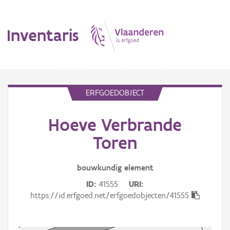
Inventaris
MENU
ERFGOEDOBJECT
Hoeve Verbrande
Erfgoedobject
Toren
Aanduidingsobject
bouwkundig
element
Waarneming
ID
41555
URI
Thema
https://id.erfgoed.net/erfgoedobjecten/41555
Gebeurtenis