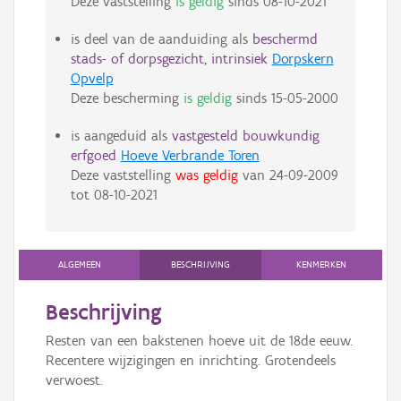
Deze vaststelling
is geldig
sinds
08-10-2021
is deel van de aanduiding als
beschermd
stads- of dorpsgezicht, intrinsiek
Dorpskern
Opvelp
Deze bescherming
is geldig
sinds
15-05-2000
is aangeduid als
vastgesteld bouwkundig
erfgoed
Hoeve Verbrande Toren
Deze vaststelling
was geldig
van
24-09-2009
tot
08-10-2021
ALGEMEEN
BESCHRIJVING
KENMERKEN
Beschrijving
Resten van een bakstenen hoeve uit de 18de eeuw.
Recentere wijzigingen en inrichting. Grotendeels
verwoest.