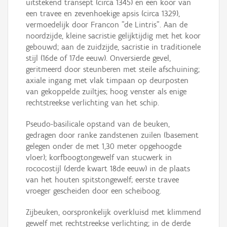
uitstekend transept (circa 1345) en een koor van
een travee en zevenhoekige apsis (circa 1329),
vermoedelijk door Francon "de Lintris". Aan de
noordzijde, kleine sacristie gelijktijdig met het koor
gebouwd; aan de zuidzijde, sacristie in traditionele
stijl (16de of 17de eeuw). Onversierde gevel,
geritmeerd door steunberen met steile afschuining;
axiale ingang met vlak timpaan op deurposten
van gekoppelde zuiltjes; hoog venster als enige
rechtstreekse verlichting van het schip.
Pseudo-basilicale opstand van de beuken,
gedragen door ranke zandstenen zuilen (basement
gelegen onder de met 1,30 meter opgehoogde
vloer); korfboogtongewelf van stucwerk in
rococostijl (derde kwart 18de eeuw) in de plaats
van het houten spitstongewelf; eerste travee
vroeger gescheiden door een scheiboog.
Zijbeuken, oorspronkelijk overkluisd met klimmend
gewelf met rechtstreekse verlichting; in de derde