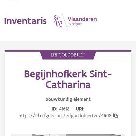
Inventaris
MENU
ERFGOEDOBJECT
Begijnhofkerk Sint-
Erfgoedobject
Catharina
Aanduidingsobject
bouwkundig
element
Waarneming
ID
41618
URI
Thema
https://id.erfgoed.net/erfgoedobjecten/41618
Gebeurtenis