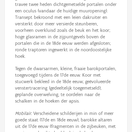
travee twee heden dichtgemetselde portalen onder
een oculus (vandaar de huidige muuropening).
Transept bekroond met een leien dakruiter en
versterkt door meer versierde steunberen,
voorheen overkluisd zoals de beuk en het koor;
hoge glasramen in de zijpuntgevels boven de
portalen die in de 18de eeuw werden afgesloten;
ronde traptoren ingewerkt in de noordoostelijke
hoek.
Tegen de dwarsarmen, kleine, fraaie barokportalen,
toegevoegd tijdens de 17de eeuw. Koor met
stucwerk bekleed in de 18de eeuw; geëvolueerde
venstertracering (gedeeltelijk toegemetseld);
geplande overwelving, te oordelen naar de
schalken in de hoeken der apsis.
Mobilair.
Verscheidene schilderijen in min of meer
goede staat (17de en 18de eeuw); barokke altaren
uit de 17de eeuw (fragmenten in de zijbeuken, met