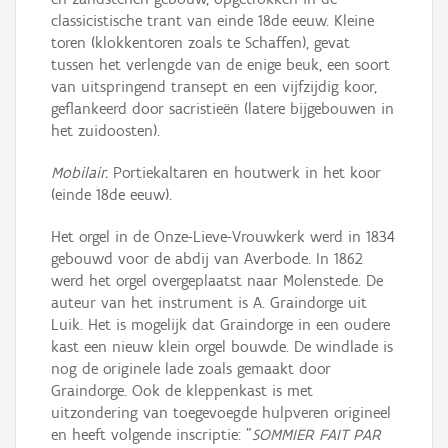
classicistische trant van einde 18de eeuw. Kleine
toren (klokkentoren zoals te Schaffen), gevat
tussen het verlengde van de enige beuk, een soort
van uitspringend transept en een vijfzijdig koor,
geflankeerd door sacristieën (latere bijgebouwen in
het zuidoosten).
Mobilair.
Portiekaltaren en houtwerk in het koor
(einde 18de eeuw).
Het orgel in de Onze-Lieve-Vrouwkerk werd in 1834
gebouwd voor de abdij van Averbode. In 1862
werd het orgel overgeplaatst naar Molenstede. De
auteur van het instrument is A. Graindorge uit
Luik. Het is mogelijk dat Graindorge in een oudere
kast een nieuw klein orgel bouwde. De windlade is
nog de originele lade zoals gemaakt door
Graindorge. Ook de kleppenkast is met
uitzondering van toegevoegde hulpveren origineel
en heeft volgende inscriptie: "
SOMMIER FAIT PAR