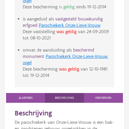
orgel
Deze bescherming
is geldig
sinds
19-12-2014
is aangeduid als
vastgesteld bouwkundig
erfgoed
Parochiekerk Onze-Lieve-Vrouw
Deze vaststelling
was geldig
van
24-09-2009
tot
08-10-2021
omvat de aanduiding als
beschermd
monument
Parochiekerk Onze-Lieve-Vrouw:
orgel
Deze bescherming
was geldig
van
12-10-1981
tot
19-12-2014
ALGEMEEN
BESCHRIJVING
KENMERKEN
Beschrijving
De parochiekerk van Onze-Lieve-Vrouw is een bak-
en zandstenen gebouw, opgetrokken in de