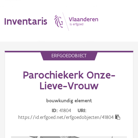
Inventaris
MENU
ERFGOEDOBJECT
Parochiekerk Onze-
Erfgoedobject
Lieve-Vrouw
Aanduidingsobject
bouwkundig
element
Waarneming
ID
41804
URI
Thema
https://id.erfgoed.net/erfgoedobjecten/41804
Gebeurtenis