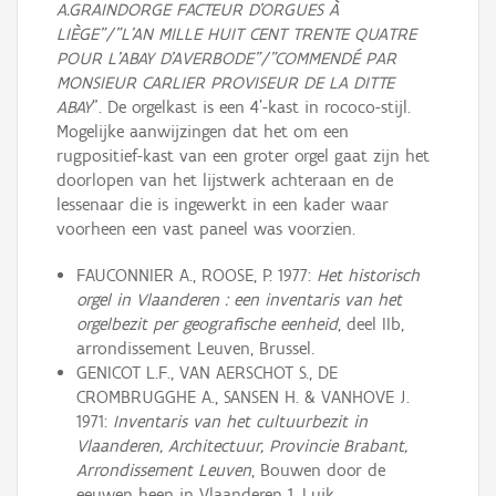
A.GRAINDORGE FACTEUR D'ORGUES À
LIÈGE"/"L'AN MILLE HUIT CENT TRENTE QUATRE
POUR L'ABAY D'AVERBODE"/"COMMENDÉ PAR
MONSIEUR CARLIER PROVISEUR DE LA DITTE
ABAY
". De orgelkast is een 4'-kast in rococo-stijl.
Mogelijke aanwijzingen dat het om een
rugpositief-kast van een groter orgel gaat zijn het
doorlopen van het lijstwerk achteraan en de
lessenaar die is ingewerkt in een kader waar
voorheen een vast paneel was voorzien.
FAUCONNIER A., ROOSE, P. 1977:
Het historisch
orgel in Vlaanderen : een inventaris van het
orgelbezit per geografische eenheid
, deel IIb,
arrondissement Leuven, Brussel.
GENICOT L.F., VAN AERSCHOT S., DE
CROMBRUGGHE A., SANSEN H. & VANHOVE J.
1971:
Inventaris van het cultuurbezit in
Vlaanderen, Architectuur, Provincie Brabant,
Arrondissement Leuven
, Bouwen door de
eeuwen heen in Vlaanderen 1, Luik.