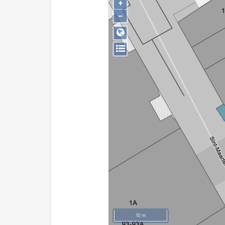
+
−
10 m