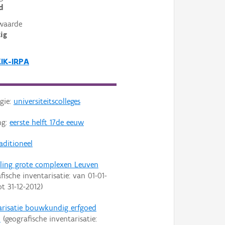
d
waarde
ig
KIK-IRPA
gie:
universiteitscolleges
ng:
eerste helft 17de eeuw
aditioneel
ling grote complexen Leuven
afische inventarisatie: van
01-01-
ot
31-12-2012
)
arisatie bouwkundig erfgoed
n
(geografische inventarisatie: