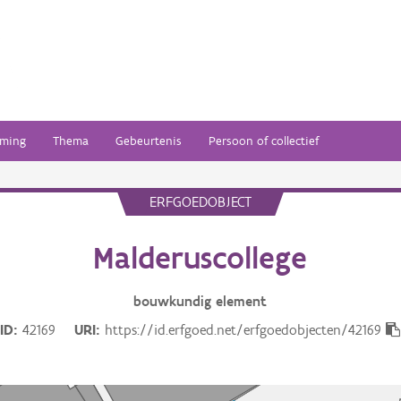
ming
Thema
Gebeurtenis
Persoon of collectief
ERFGOEDOBJECT
Malderuscollege
bouwkundig
element
ID
42169
URI
https://id.erfgoed.net/erfgoedobjecten/42169