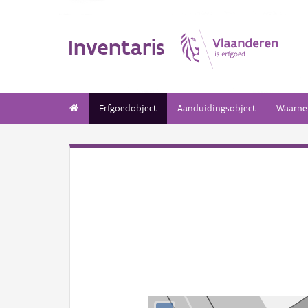
Inventaris
Erfgoedobject
Aanduidingsobject
Waarne