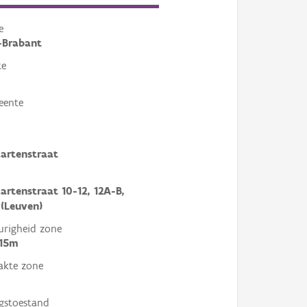
e
-Brabant
te
eente
artenstraat
artenstraat 10-12, 12A-B,
 (Leuven)
righeid zone
 15m
akte zone
gstoestand