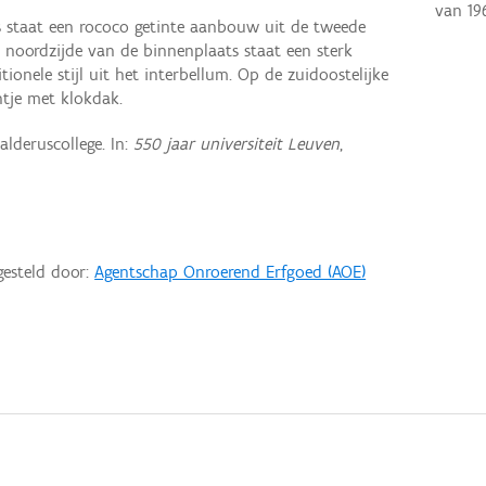
van
19
ls staat een rococo getinte aanbouw uit de tweede
 noordzijde van de binnenplaats staat een sterk
tionele stijl uit het interbellum. Op de zuidoostelijke
ntje met klokdak.
alderuscollege. In:
550 jaar universiteit Leuven
,
gesteld door:
Agentschap Onroerend Erfgoed (AOE)