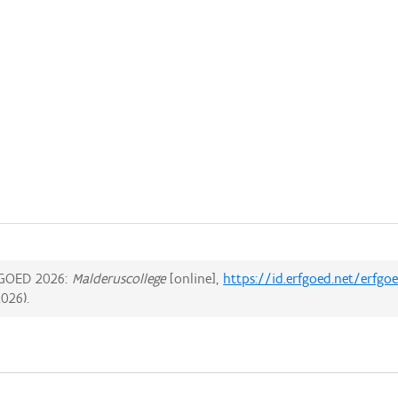
GOED 2026:
Malderuscollege
[online],
https://id.erfgoed.net/erfgo
2026
).