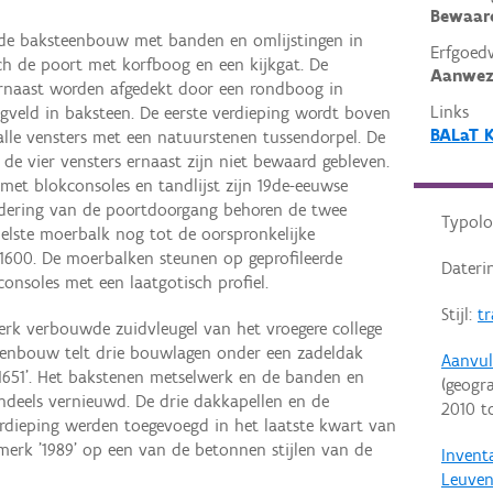
Bewaar
erde baksteenbouw met banden en omlijstingen in
Erfgoed
ch de poort met korfboog en een kijkgat. De
Aanwez
ernaast worden afgedekt door een rondboog in
Links
gveld in baksteen. De eerste verdieping wordt boven
BALaT 
alle vensters met een natuurstenen tussendorpel. De
de vier vensters ernaast zijn niet bewaard gebleven.
met blokconsoles en tandlijst zijn 19de-eeuwse
ldering van de poortdoorgang behoren de twee
Typolo
elste moerbalk nog tot de oorspronkelijke
1600. De moerbalken steunen op geprofileerde
Dateri
consoles met een laatgotisch profiel.
Stijl:
tr
erk verbouwde zuidvleugel van het vroegere college
eenbouw telt drie bouwlagen onder een zadeldak
Aanvul
 '1651'. Het bakstenen metselwerk en de banden en
(geogr
tendeels vernieuwd. De drie dakkapellen en de
2010
t
erdieping werden toegevoegd in het laatste kwart van
rmerk '1989' op een van de betonnen stijlen van de
Invent
Leuve