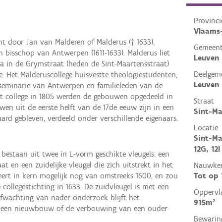
Provinci
Vlaams
ht door Jan van Malderen of Malderus († 1633),
Gemeen
n bisschop van Antwerpen (1611-1633). Malderus liet
Leuven
na in de Grymstraat (heden de Sint-Maartensstraat)
Deelgem
. Het Malderuscollege huisvestte theologiestudenten,
Leuven
 seminarie van Antwerpen en familieleden van de
het college in 1805 werden de gebouwen opgedeeld in
Straat
en uit de eerste helft van de 17de eeuw zijn in een
Sint-Ma
rd gebleven, verdeeld onder verschillende eigenaars.
Locatie
Sint-Ma
12G, 12I
estaan uit twee in L-vorm geschikte vleugels: een
at en een zuidelijke vleugel die zich uitstrekt in het
Nauwkeu
Tot op
eert in kern mogelijk nog van omstreeks 1600, en zou
ollegestichting in 1633. De zuidvleugel is met een
Oppervl
 afwachting van nader onderzoek blijft het
915m²
ar een nieuwbouw of de verbouwing van een ouder
Bewarin