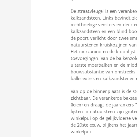
De straatvleugel is een verank
kalkzandsteen. Links bevindt zi
rechthoekige vensters en deur 
kalkzandsteen en een blind boo
de poort verlicht door twee sm
natuurstenen kruiskozijnen van 
Het mezzanino en de kroonlijst 
toevoegingen. Van de balkenzo
uiterste moerbalken en de midd
bouwsubstantie van omstreeks 
balksleutels en kalkzandstenen 
Van op de binnenplaats is de st
zichtbaar. De verankerde bakst
(leien) en draagt de jaarankers
lijsten in natuursteen zijn gro
winkelpui op de gelijkvloerse v
de 20ste eeuw, blijkens het jaa
winkelpui.