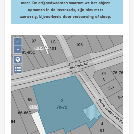
meer. De erfgoedwaarden waarom we het object
Persoon of collectief
opnamen in de inventaris, zijn niet meer
Downloads
aanwezig, bijvoorbeeld door verbouwing of sloop.
Hergebruik
+
Aanmelden
−