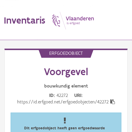
Inventaris
MENU
ERFGOEDOBJECT
Voorgevel
Erfgoedobject
Aanduidingsobject
bouwkundig
element
ID
42272
URI
Waarneming
https://id.erfgoed.net/erfgoedobjecten/42272
Thema
Gebeurtenis
Dit erfgoedobject heeft geen erfgoedwaarde