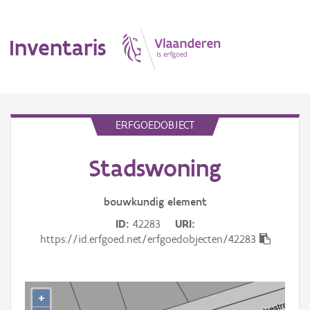
Inventaris
MENU
ERFGOEDOBJECT
Stadswoning
Erfgoedobject
Aanduidingsobject
bouwkundig
element
ID
42283
URI
Waarneming
https://id.erfgoed.net/erfgoedobjecten/42283
Thema
Gebeurtenis
+