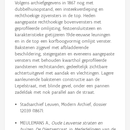
Volgens archiefgegevens in 1867 nog met
dubbelhuisopstand, een insteekverdieping en
rechthoekige zijvensters in de top. Heden
aangepaste rechthoekige bovenvensters met
geprofileerde omlijsting, festoensluitsteen en
karakteristieke gietijzeren 19de-eeuwse leuningen
en in de top een korfboogvormig omlijst venster.
Bakstenen zijgevel met afbladderende
beschildering, steigergaten en eveneens aangepaste
vensters met behouden kwarthol geprofileerde
zandstenen rechtstanden; gedeeltelijk zichtbare
achtertuitgevel met aandak en vlechtingen. Lagere
aanleunende bakstenen constructie aan de
Lepelstraat, met blinde gevel, onder een pannen
zadeldak met nok parallel aan de straat.
Stadsarchief Leuven, Modern Archief, dossier
12039 (1867).
MEULEMANS A.,
Oude Leuvense straten en
huizen. De Diestsestraat
, in
Mededelingen van de