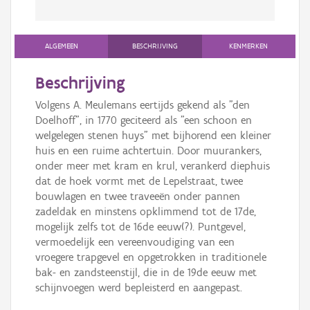
ALGEMEEN
BESCHRIJVING
KENMERKEN
Beschrijving
Volgens A. Meulemans eertijds gekend als "den
Doelhoff", in 1770 geciteerd als "een schoon en
welgelegen stenen huys" met bijhorend een kleiner
huis en een ruime achtertuin. Door muurankers,
onder meer met kram en krul, verankerd diephuis
dat de hoek vormt met de Lepelstraat, twee
bouwlagen en twee traveeën onder pannen
zadeldak en minstens opklimmend tot de 17de,
mogelijk zelfs tot de 16de eeuw(?). Puntgevel,
vermoedelijk een vereenvoudiging van een
vroegere trapgevel en opgetrokken in traditionele
bak- en zandsteenstijl, die in de 19de eeuw met
schijnvoegen werd bepleisterd en aangepast.