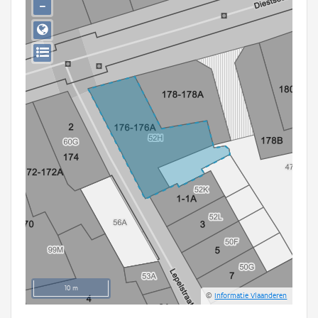
−
Persoon of collectief
Downloads
Hergebruik
Aanmelden
10 m
©
Informatie Vlaanderen