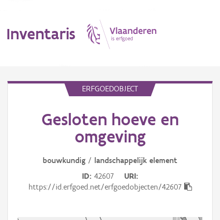
Inventaris
MENU
ERFGOEDOBJECT
Gesloten hoeve en
Erfgoedobject
omgeving
Aanduidingsobject
bouwkundig
/
landschappelijk
element
Waarneming
ID
42607
URI
Thema
https://id.erfgoed.net/erfgoedobjecten/42607
Gebeurtenis