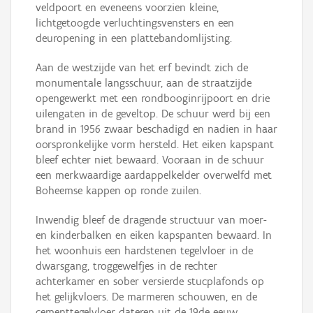
veldpoort en eveneens voorzien kleine,
lichtgetoogde verluchtingsvensters en een
deuropening in een plattebandomlijsting.
Aan de westzijde van het erf bevindt zich de
monumentale langsschuur, aan de straatzijde
opengewerkt met een rondbooginrijpoort en drie
uilengaten in de geveltop. De schuur werd bij een
brand in 1956 zwaar beschadigd en nadien in haar
oorspronkelijke vorm hersteld. Het eiken kapspant
bleef echter niet bewaard. Vooraan in de schuur
een merkwaardige aardappelkelder overwelfd met
Boheemse kappen op ronde zuilen.
Inwendig bleef de dragende structuur van moer-
en kinderbalken en eiken kapspanten bewaard. In
het woonhuis een hardstenen tegelvloer in de
dwarsgang, troggewelfjes in de rechter
achterkamer en sober versierde stucplafonds op
het gelijkvloers. De marmeren schouwen, en de
cementtegelvloer dateren uit de 19de eeuw.