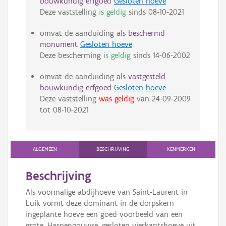
bouwkundig erfgoed
Gesloten hoeve
Deze vaststelling
is geldig
sinds
08-10-2021
omvat de aanduiding als
beschermd
monument
Gesloten hoeve
Deze bescherming
is geldig
sinds
14-06-2002
omvat de aanduiding als
vastgesteld
bouwkundig erfgoed
Gesloten hoeve
Deze vaststelling
was geldig
van
24-09-2009
tot
08-10-2021
ALGEMEEN
BESCHRIJVING
KENMERKEN
Beschrijving
Als voormalige abdijhoeve van Saint-Laurent in
Luik vormt deze dominant in de dorpskern
ingeplante hoeve een goed voorbeeld van een
grote, Haspengouwse, gesloten vierkantshoeve uit