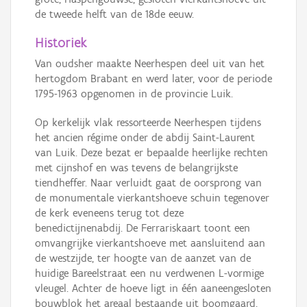
de tweede helft van de 18de eeuw.
Historiek
Van oudsher maakte Neerhespen deel uit van het
hertogdom Brabant en werd later, voor de periode
1795-1963 opgenomen in de provincie Luik.
Op kerkelijk vlak ressorteerde Neerhespen tijdens
het ancien régime onder de abdij Saint-Laurent
van Luik. Deze bezat er bepaalde heerlijke rechten
met cijnshof en was tevens de belangrijkste
tiendheffer. Naar verluidt gaat de oorsprong van
de monumentale vierkantshoeve schuin tegenover
de kerk eveneens terug tot deze
benedictijnenabdij. De Ferrariskaart toont een
omvangrijke vierkantshoeve met aansluitend aan
de westzijde, ter hoogte van de aanzet van de
huidige Bareelstraat een nu verdwenen L-vormige
vleugel. Achter de hoeve ligt in één aaneengesloten
bouwblok het areaal bestaande uit boomgaard,