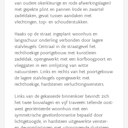
van oudere okerkleurige en rode afwerkingslagen)
met gepekte plint en pannen (rode en zwarte)
zadeldaken, gevat tussen aandaken met
vlechtingen, top- en schouderstukken.
Haaks op de straat ingeplant woonhuis en
langsschuur onderling verbonden door lagere
stalvleugels. Centraal in de straatgevel het
rechthoekige poortgebouw met kunstleien
zadeldak, opengewerkt met een korfboogpoort en
vlieggaten in een omlijsting van witte
natuursteen. Links en rechts van het poortgebouw
de lagere stalvleugels opengewerkt met
rechthoekige, hardstenen verluchtingsvensters.
Links van de gekasseide binnenkoer bevindt zich
het twee bouwlagen en vijf traveeën tellende oost-
west georiënteerde woonhuis met een
symmetrische gevelordonnantie bepaald door
lichtgetoogde, in hardsteen uitgewerkte venster-
en deuromlijstingen met uitspringende sluitsteen.