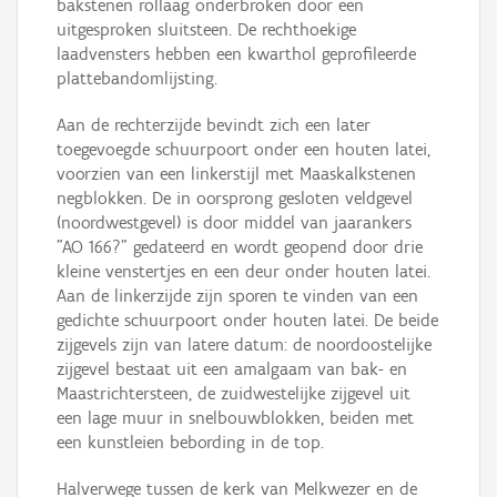
bakstenen rollaag onderbroken door een
uitgesproken sluitsteen. De rechthoekige
laadvensters hebben een kwarthol geprofileerde
plattebandomlijsting.
Aan de rechterzijde bevindt zich een later
toegevoegde schuurpoort onder een houten latei,
voorzien van een linkerstijl met Maaskalkstenen
negblokken. De in oorsprong gesloten veldgevel
(noordwestgevel) is door middel van jaarankers
"AO 166?" gedateerd en wordt geopend door drie
kleine venstertjes en een deur onder houten latei.
Aan de linkerzijde zijn sporen te vinden van een
gedichte schuurpoort onder houten latei. De beide
zijgevels zijn van latere datum: de noordoostelijke
zijgevel bestaat uit een amalgaam van bak- en
Maastrichtersteen, de zuidwestelijke zijgevel uit
een lage muur in snelbouwblokken, beiden met
een kunstleien bebording in de top.
Halverwege tussen de kerk van Melkwezer en de