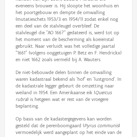
eveneens brouwer is. Hij sloopte het woonhuis en
het poortgebouw en dempte de omwalling
(mutatieschets 1953/3 en 1954/1) zodat enkel nog
een deel van de stalvleugel overbleef. De
stalvleugel die "AO 166?" gedateerd is, werd tot op
het moment van de bescherming als koeienstal
gebruikt. Naar verluidt was het volledige jaartal
"1661" (volgens ooggetuigen P. Betz en F. Hendrickx)
en niet 1662 zoals vermeld bij A. Wauters.
De niet-bebouwde delen binnen de omwalling
waren kadastraal bekend als 'hof' en 'lustgrond'. In
de kadastrale legger gebeurt de omzetting naar
weiland in 1954. Een Amerikaanse eik (
Quercus
rubra
) is hetgeen wat er rest van de vroegere
beplanting.
Op basis van de kadastergegevens kan worden
gesteld dat de perenboomgaard (
Pyrus communis
)
vermoedelijk werd aangeplant op het einde van de