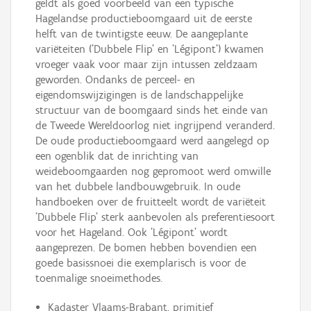
geldt als goed voorbeeld van een typische
Hagelandse productieboomgaard uit de eerste
helft van de twintigste eeuw. De aangeplante
variëteiten ('Dubbele Flip' en 'Légipont') kwamen
vroeger vaak voor maar zijn intussen zeldzaam
geworden. Ondanks de perceel- en
eigendomswijzigingen is de landschappelijke
structuur van de boomgaard sinds het einde van
de Tweede Wereldoorlog niet ingrijpend veranderd.
De oude productieboomgaard werd aangelegd op
een ogenblik dat de inrichting van
weideboomgaarden nog gepromoot werd omwille
van het dubbele landbouwgebruik. In oude
handboeken over de fruitteelt wordt de variëteit
'Dubbele Flip' sterk aanbevolen als preferentiesoort
voor het Hageland. Ook 'Légipont' wordt
aangeprezen. De bomen hebben bovendien een
goede basissnoei die exemplarisch is voor de
toenmalige snoeimethodes.
Kadaster Vlaams-Brabant, primitief