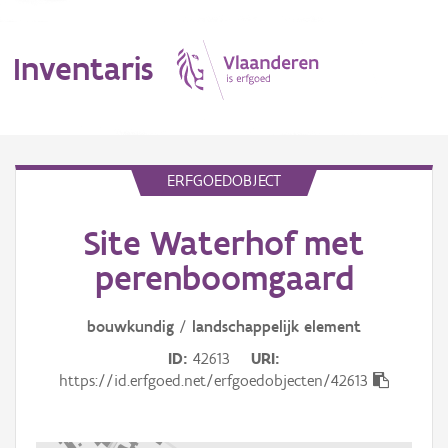
Inventaris
MENU
ERFGOEDOBJECT
Site Waterhof met
Erfgoedobject
perenboomgaard
Aanduidingsobject
bouwkundig
/
landschappelijk
element
Waarneming
ID
42613
URI
Thema
https://id.erfgoed.net/erfgoedobjecten/42613
Gebeurtenis