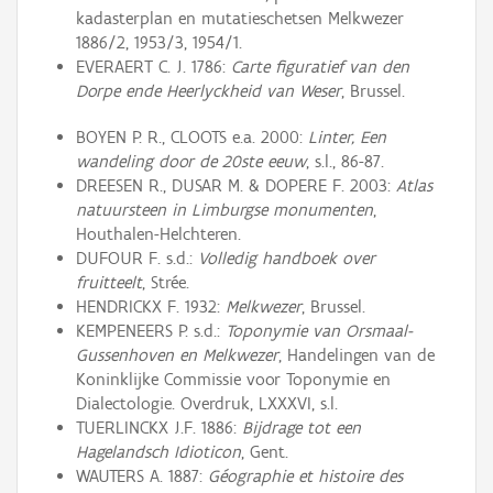
kadasterplan en mutatieschetsen Melkwezer
1886/2, 1953/3, 1954/1.
EVERAERT C. J. 1786:
Carte figuratief van den
Dorpe ende Heerlyckheid van Weser
, Brussel.
BOYEN P. R., CLOOTS e.a. 2000:
Linter, Een
wandeling door de 20ste eeuw
, s.l., 86-87.
DREESEN R., DUSAR M. & DOPERE F. 2003:
Atlas
natuursteen in Limburgse monumenten
,
Houthalen-Helchteren.
DUFOUR F. s.d.:
Volledig handboek over
fruitteelt
, Strée.
HENDRICKX F. 1932:
Melkwezer
, Brussel.
KEMPENEERS P. s.d.:
Toponymie van Orsmaal-
Gussenhoven en Melkwezer
, Handelingen van de
Koninklijke Commissie voor Toponymie en
Dialectologie. Overdruk, LXXXVI, s.l.
TUERLINCKX J.F. 1886:
Bijdrage tot een
Hagelandsch Idioticon
, Gent.
WAUTERS A. 1887:
Géographie et histoire des