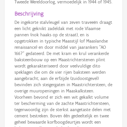
Tweede Wereldoorlog, vermoedelijk in 1944 of 1945.
Beschrijving
De ingekorte stalvleugel van zeven traveeën draagt
een licht geknikt zadeldak met rode Vlaamse
pannen (nok haaks op de straat), en is
opgetrokken in typische Maasstijl (of Maaslandse
renaissance) en door middel van jaarankers "AO
166?" gedateerd. De met kram en krul verankerde
baksteenbouw op een Maastrichterstenen plint
wordt gekarakteriseerd door veelvuldige dito
speklagen die om de vier rijen baksteen werden
aangebracht; aan de erfzijde (zuidoostgevel)
bevinden zich steigergaten in Maastrichtersteen, de
overige muuropeningen in Maaskalksteen.
Voorheen bevond er zich een wit gekalkt volume
ter bescherming van de zachte Maastrichtersteen,
tegenwoordig zijn de sterkst aangetaste delen met
cement bestreken. Boven één gedeeltelijk en twee
geheel bewaarde korfboogdeurtjes wordt een