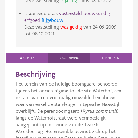
Deze vaststelling
is geldig
sinds
08-10-2021
is aangeduid als
vastgesteld bouwkundig
erfgoed
Bijgebouw
Deze vaststelling
was geldig
van
24-09-2009
tot
08-10-2021
ALGEMEEN
BESCHRIJVING
KENMERKEN
Beschrijving
Het terrein van de huidige boomgaard behoorde
tijdens het ancien régime tot de site Waterhof, een
restant van een voormalig omwalde herenhoeve
waarvan enkel de stalvleugel in typische Maasstijl
overblijft. De perenboomgaard (
Pyrus communis
)
langs de Waterhofstraat werd vermoedelijk
aangeplant op het einde van de Tweede
Wereldoorlog. Het ensemble bevindt zich op het