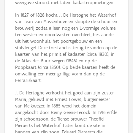
weergave strookt met latere kadasteropmetingen.
In 1827 of 1828 kocht J. De Hertoghe het Waterhof
van Jean van Massenhove en sloopte de schuur en
brouwerij zodat alleen nog een L-vormige volume
ten westen en noordwesten overbleef, bestaande
uit het woonhuis, het poortgebouw en een
stalvleugel. Deze toestand is terug te vinden op de
kaarten van het primitief kadaster (circa 1830), in
de Atlas der Buurtwegen (1846) en op de
Poppkaart (circa 1850). Op beide kaarten heeft de
omwalling een meer grillige vorm dan op de
Ferrariskaart.
J. De Hertoghe verkocht het goed aan zijn zuster
Maria, gehuwd met Ernest Lowet, burgemeester
van Melkwezer. In 1885 werd het domein
aangekocht door Remy Geens-Lecock. In 1916 erfde
zijn schoonzoon, de Tiense brouwer Theofiel
Pieraerts het Waterhof. Later komt de site in
handen van zijn zoon, Eduard Pieraerts die