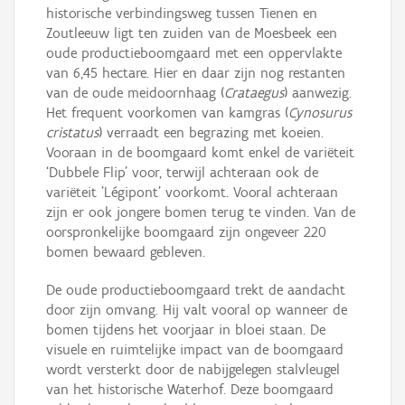
historische verbindingsweg tussen Tienen en
Zoutleeuw ligt ten zuiden van de Moesbeek een
oude productieboomgaard met een oppervlakte
van 6,45 hectare. Hier en daar zijn nog restanten
van de oude meidoornhaag (
Crataegus
) aanwezig.
Het frequent voorkomen van kamgras (
Cynosurus
cristatus
) verraadt een begrazing met koeien.
Vooraan in de boomgaard komt enkel de variëteit
‘Dubbele Flip’ voor, terwijl achteraan ook de
variëteit 'Légipont' voorkomt. Vooral achteraan
zijn er ook jongere bomen terug te vinden. Van de
oorspronkelijke boomgaard zijn ongeveer 220
bomen bewaard gebleven.
De oude productieboomgaard trekt de aandacht
door zijn omvang. Hij valt vooral op wanneer de
bomen tijdens het voorjaar in bloei staan. De
visuele en ruimtelijke impact van de boomgaard
wordt versterkt door de nabijgelegen stalvleugel
van het historische Waterhof. Deze boomgaard