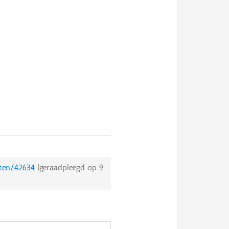
cten/42634
(geraadpleegd op
9