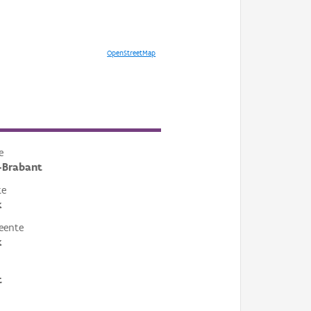
OpenStreetMap
e
-Brabant
te
k
eente
k
t