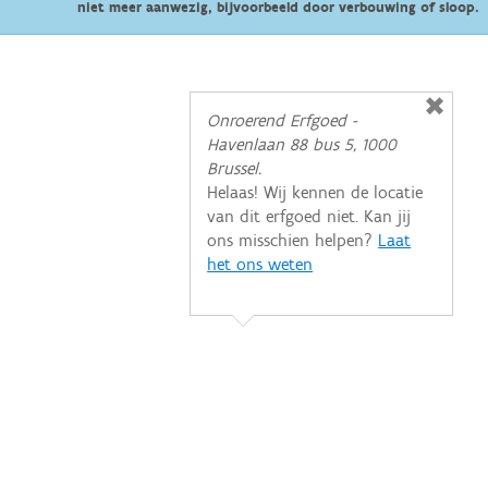
niet meer aanwezig, bijvoorbeeld door verbouwing of sloop.
Onroerend Erfgoed -
Havenlaan 88 bus 5, 1000
Brussel.
Helaas! Wij kennen de locatie
van dit erfgoed niet. Kan jij
ons misschien helpen?
Laat
het ons weten