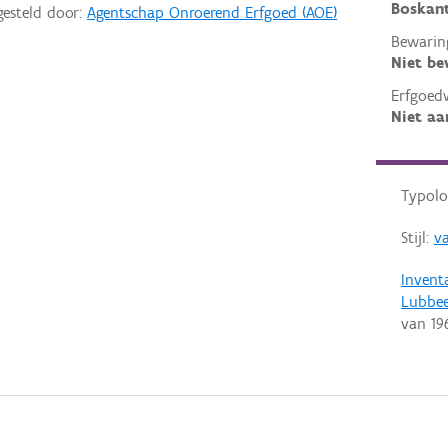
Boskant
gesteld door:
Agentschap Onroerend Erfgoed (AOE)
Bewarin
Niet b
Erfgoed
Niet aa
Typolo
Stijl:
v
Invent
Lubbe
van
19