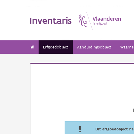
Inventaris
Erfgoedobject
Aanduidingsobject
Waarne
Dit erfgoedobject h