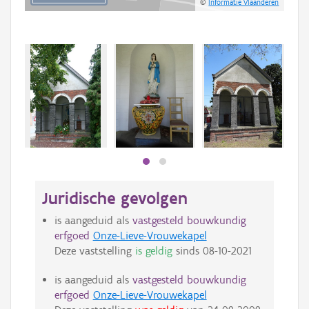
©
Informatie Vlaanderen
Beki
bee
bee
Juridische gevolgen
is aangeduid als
vastgesteld bouwkundig
erfgoed
Onze-Lieve-Vrouwekapel
Deze vaststelling
is geldig
sinds
08-10-2021
is aangeduid als
vastgesteld bouwkundig
erfgoed
Onze-Lieve-Vrouwekapel