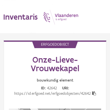
Inventaris
MENU
ERFGOEDOBJECT
Onze-Lieve-
Erfgoedobject
Vrouwekapel
Aanduidingsobject
bouwkundig
element
Waarneming
ID
42642
URI
Thema
https://id.erfgoed.net/erfgoedobjecten/42642
Gebeurtenis