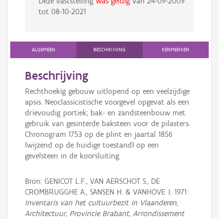
Deze vaststelling
was geldig
van
24-09-2009
tot
08-10-2021
ALGEMEEN
BESCHRIJVING
KENMERKEN
Beschrijving
Rechthoekig gebouw uitlopend op een veelzijdige
apsis. Neoclassicistische voorgevel opgevat als een
drievoudig portiek; bak- en zandsteenbouw met
gebruik van gesinterde baksteen voor de pilasters.
Chronogram 1753 op de plint en jaartal 1856
(wijzend op de huidige toestand) op een
gevelsteen in de koorsluiting.
Bron: GENICOT L.F., VAN AERSCHOT S., DE
CROMBRUGGHE A., SANSEN H. & VANHOVE J. 1971:
Inventaris van het cultuurbezit in Vlaanderen,
Architectuur, Provincie Brabant, Arrondissement