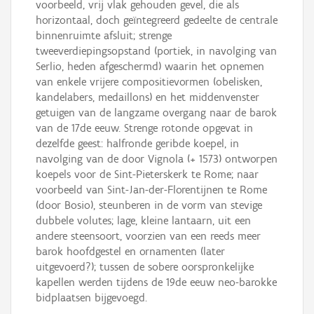
voorbeeld, vrij vlak gehouden gevel, die als
horizontaal, doch geïntegreerd gedeelte de centrale
binnenruimte afsluit; strenge
tweeverdiepingsopstand (portiek, in navolging van
Serlio, heden afgeschermd) waarin het opnemen
van enkele vrijere compositievormen (obelisken,
kandelabers, medaillons) en het middenvenster
getuigen van de langzame overgang naar de barok
van de 17de eeuw. Strenge rotonde opgevat in
dezelfde geest: halfronde geribde koepel, in
navolging van de door Vignola (+ 1573) ontworpen
koepels voor de Sint-Pieterskerk te Rome; naar
voorbeeld van Sint-Jan-der-Florentijnen te Rome
(door Bosio), steunberen in de vorm van stevige
dubbele volutes; lage, kleine lantaarn, uit een
andere steensoort, voorzien van een reeds meer
barok hoofdgestel en ornamenten (later
uitgevoerd?); tussen de sobere oorspronkelijke
kapellen werden tijdens de 19de eeuw neo-barokke
bidplaatsen bijgevoegd.