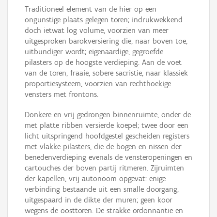
Traditioneel element van de hier op een
ongunstige plaats gelegen toren; indrukwekkend
doch ietwat log volume, voorzien van meer
uitgesproken barokversiering die, naar boven toe,
uitbundiger wordt; eigenaardige, gegroefde
pilasters op de hoogste verdieping. Aan de voet
van de toren, fraaie, sobere sacristie, naar klassiek
proportiesysteem, voorzien van rechthoekige
vensters met frontons.
Donkere en vrij gedrongen binnenruimte, onder de
met platte ribben versierde koepel; twee door een
licht uitspringend hoofdgestel gescheiden registers
met vlakke pilasters, die de bogen en nissen der
benedenverdieping evenals de vensteropeningen en
cartouches der boven partij ritmeren. Zijruimten
der kapellen, vrij autonoom opgevat: enige
verbinding bestaande uit een smalle doorgang,
uitgespaard in de dikte der muren; geen koor
wegens de oosttoren. De strakke ordonnantie en