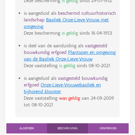
Deze bescherming
is geldig
sinds
29-01-1952
is aangeduid als
beschermd cultuurhistorisch
landschap
Basiliek Onze-Lieve-Vrouw met
omgeving
Deze bescherming
is geldig
sinds
16-04-1953
is deel van de aanduiding als
vastgesteld
bouwkundig erfgoed
Plantsoen en omgeving
van de Basiliek Onze-Lieve-Vrouw
Deze vaststelling
is geldig
sinds
08-10-2021
is aangeduid als
vastgesteld bouwkundig
erfgoed
Onze-Lieve-Vrouwebasiliek en
bijhorend klooster
Deze vaststelling
was geldig
van
24-09-2009
tot
08-10-2021
ALGEMEEN
BESCHRIJVING
KENMERKEN