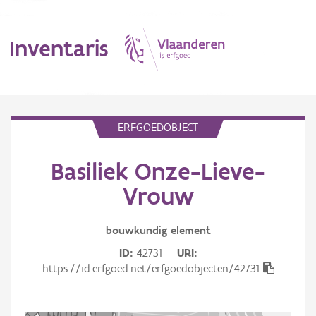
Inventaris
MENU
ERFGOEDOBJECT
Basiliek Onze-Lieve-
Erfgoedobject
Vrouw
Aanduidingsobject
bouwkundig
element
Waarneming
ID
42731
URI
Thema
https://id.erfgoed.net/erfgoedobjecten/42731
Gebeurtenis