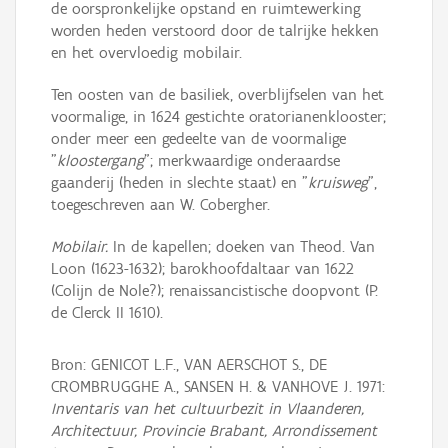
de oorspronkelijke opstand en ruimtewerking
worden heden verstoord door de talrijke hekken
en het overvloedig mobilair.
Ten oosten van de basiliek, overblijfselen van het
voormalige, in 1624 gestichte oratorianenklooster;
onder meer een gedeelte van de voormalige
"
kloostergang
"; merkwaardige onderaardse
gaanderij (heden in slechte staat) en "
kruisweg
",
toegeschreven aan W. Cobergher.
Mobilair.
In de kapellen; doeken van Theod. Van
Loon (1623-1632); barokhoofdaltaar van 1622
(Colijn de Nole?); renaissancistische doopvont (P.
de Clerck II 1610).
Bron: GENICOT L.F., VAN AERSCHOT S., DE
CROMBRUGGHE A., SANSEN H. & VANHOVE J. 1971:
Inventaris van het cultuurbezit in Vlaanderen,
Architectuur, Provincie Brabant, Arrondissement