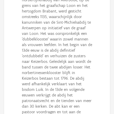
Persoon of collectief
grens van het graafschap Loon en het
hertogdom Brabant, werd gesticht
Downloads
omstreeks 1135, waarschijnlijk door
kanunniken van de Sint-Michielsabdij te
Hergebruik
Antwerpen op initiatief van de graaf
van Loon. Het was oorspronkelijk een
Aanmelden
'dubbelklooster' waarin zowel mannen
als vrouwen leefden. In het begin van de
13de eeuw is de abdij definitief
'ontdubbeld' en verhuizen de zusters
naar Keizerbos. Geleidelijk aan wordt de
band tussen de twee abdijen losser. Het
norbertinessenklooster blijft in
Keizerbos bestaan tot 1796. De abdij
werd afhankelijk verklaart van het
bisdom Luik. In de 13de en volgende
eeuwen verkrijgt de abdij het
patronaatsrecht en de tienden van meer
dan 30 kerken. De abt kan er een
pastoor voordragen en tot aan de