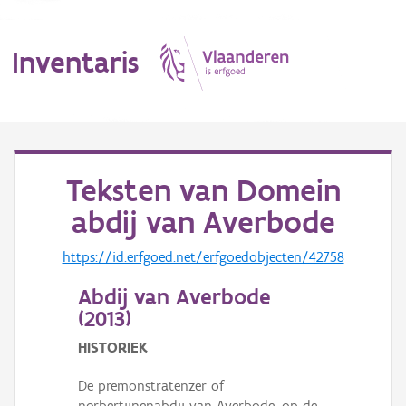
Inventaris
MENU
Teksten van
Domein
abdij van Averbode
Erfgoedobject
https://id.erfgoed.net/erfgoedobjecten/42758
Aanduidingsobject
Abdij van Averbode
Waarneming
(
2013
)
Thema
HISTORIEK
Gebeurtenis
De premonstratenzer of
norbertijnenabdij van Averbode, op de