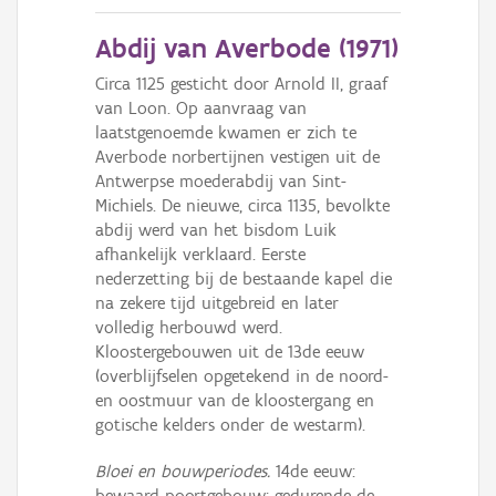
Abdij van Averbode (
1971
)
Circa 1125 gesticht door Arnold II, graaf
van Loon. Op aanvraag van
laatstgenoemde kwamen er zich te
Averbode norbertijnen vestigen uit de
Antwerpse moederabdij van Sint-
Michiels. De nieuwe, circa 1135, bevolkte
abdij werd van het bisdom Luik
afhankelijk verklaard. Eerste
nederzetting bij de bestaande kapel die
na zekere tijd uitgebreid en later
volledig herbouwd werd.
Kloostergebouwen uit de 13de eeuw
(overblijfselen opgetekend in de noord-
en oostmuur van de kloostergang en
gotische kelders onder de westarm).
Bloei en bouwperiodes.
14de eeuw:
bewaard poortgebouw; gedurende de