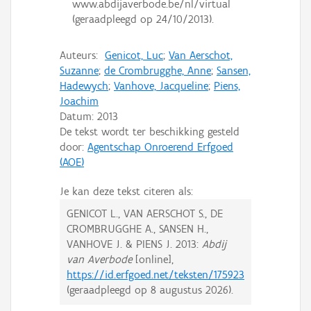
www.abdijaverbode.be/nl/virtual
(geraadpleegd op 24/10/2013).
Auteurs:
Genicot, Luc
;
Van Aerschot,
Suzanne
;
de Crombrugghe, Anne
;
Sansen,
Hadewych
;
Vanhove, Jacqueline
;
Piens,
Joachim
Datum:
2013
De tekst wordt ter beschikking gesteld
door:
Agentschap Onroerend Erfgoed
(AOE)
Je kan deze tekst citeren als:
GENICOT L., VAN AERSCHOT S., DE
CROMBRUGGHE A., SANSEN H.,
VANHOVE J. & PIENS J.
2013:
Abdij
van Averbode
[online],
https://id.erfgoed.net/teksten/175923
(geraadpleegd op
8 augustus 2026
).