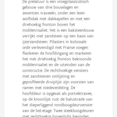
De prelatuur is een vroegclassicistisch
gebouw van drie bouwlagen en
zeventien traveeën, onder een leien
wolfsdak met dakkapellen en met een
driehoekig fronton boven het
middenrisaliet. Het is een baksteenbouw
verrijkt met zandsteen op een basis van
ijzerzandsteen. Pilasters in kolossale
orde verlevendigd met Franse voegen
flankeren de hoofdingang en markeren
het met driehoekig fronton bekroonde
middenrisaliet en de uiteinden van de
constructie. De rechthoekige vensters
met zandstenen omlijsting en
geprofileerde druiplijst zijn voorzien van
ramen met roedeverdeling. De
hoofddeur is opgevat als portiektravee,
op de kroonlijst rust de balustrade van
het dieperliggend rondboogdeurvenster
van de bel-etage. Twee steekboogdeuren
met rechthoekig bovenlicht bevinden