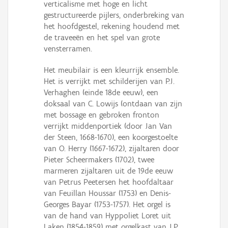
verticalisme met hoge en licht
gestructureerde pijlers, onderbreking van
het hoofdgestel, rekening houdend met
de traveeën en het spel van grote
vensterramen.
Het meubilair is een kleurrijk ensemble.
Het is verrijkt met schilderijen van P.J.
Verhaghen (einde 18de eeuw), een
doksaal van C. Lowijs (ontdaan van zijn
met bossage en gebroken fronton
verrijkt middenportiek (door Jan Van
der Steen, 1668-1670), een koorgestoelte
van O. Herry (1667-1672), zijaltaren door
Pieter Scheermakers (1702), twee
marmeren zijaltaren uit de 19de eeuw
van Petrus Peetersen het hoofdaltaar
van Feuillan Houssar (1753) en Denis-
Georges Bayar (1753-1757). Het orgel is
van de hand van Hyppoliet Loret uit
Laken (1854-1859) met orgelkast van J.P.