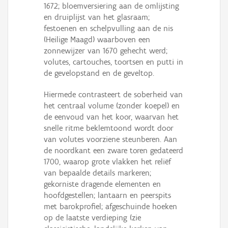
1672; bloemversiering aan de omlijsting
en druiplijst van het glasraam;
festoenen en schelpvulling aan de nis
(Heilige Maagd) waarboven een
zonnewijzer van 1670 gehecht werd;
volutes, cartouches, toortsen en putti in
de gevelopstand en de geveltop.
Hiermede contrasteert de soberheid van
het centraal volume (zonder koepel) en
de eenvoud van het koor, waarvan het
snelle ritme beklemtoond wordt door
van volutes voorziene steunberen. Aan
de noordkant een zware toren gedateerd
1700, waarop grote vlakken het reliëf
van bepaalde details markeren;
gekorniste dragende elementen en
hoofdgestellen; lantaarn en peerspits
met barokprofiel; afgeschuinde hoeken
op de laatste verdieping (zie