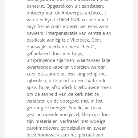
beheerst. Opgetrokken uit zandsteen;
ontwerp van de Antwerpse architect J.
Van den Eynde (1664-1674) en niet van L.
Fayd'herbe zoals vroeger wel eens werd
beweerd. Interpenetratie van centrale en
basilicale aanleg (zie Vlierbeek, Gent,
Hanswijk); vierkante west-"beuk",
geflankeerd door vier hoge,
uitspringende zijarmen, waartussen lage
kwartronde kapellen voorzien werden;
koor bestaande uit een lang schip met
zijbeuken, uitlopend op een halfronde
apsis; hoge, afzonderlijk gebouwde toren
om de eenheid van de kerk niet te
verstoren en de voorgevel niet in het
gedrang te brengen. Smalle, verticaal
gestructureerde voorgevel, kleurrijk door
zijn materialen, verfraaid met woelige
barokmotieven: gordelzuilen en zwaar
beeldhouwwerk aan het portaal van