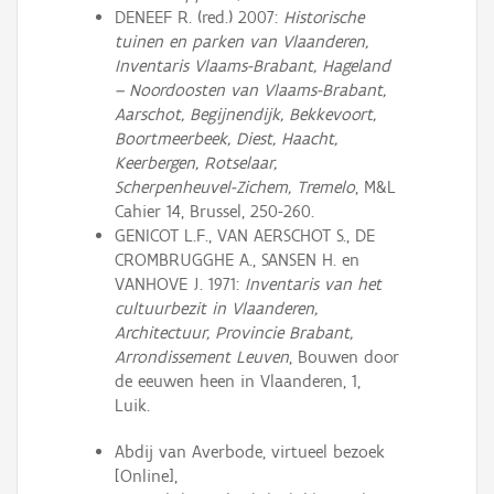
DENEEF R. (red.) 2007:
Historische
tuinen en parken van Vlaanderen,
Inventaris Vlaams-Brabant, Hageland
– Noordoosten van Vlaams-Brabant,
Aarschot, Begijnendijk, Bekkevoort,
Boortmeerbeek, Diest, Haacht,
Keerbergen, Rotselaar,
Scherpenheuvel-Zichem, Tremelo
, M&L
Cahier 14, Brussel, 250-260.
GENICOT L.F., VAN AERSCHOT S., DE
CROMBRUGGHE A., SANSEN H. en
VANHOVE J. 1971:
Inventaris van het
cultuurbezit in Vlaanderen,
Architectuur, Provincie Brabant,
Arrondissement Leuven
, Bouwen door
de eeuwen heen in Vlaanderen, 1,
Luik.
Abdij van Averbode, virtueel bezoek
[Online],