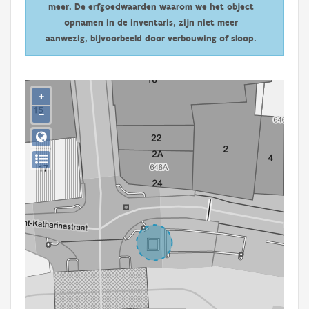
meer. De erfgoedwaarden waarom we het object
Persoon of collectief
opnamen in de inventaris, zijn niet meer
Downloads
aanwezig, bijvoorbeeld door verbouwing of sloop.
Hergebruik
+
Aanmelden
−