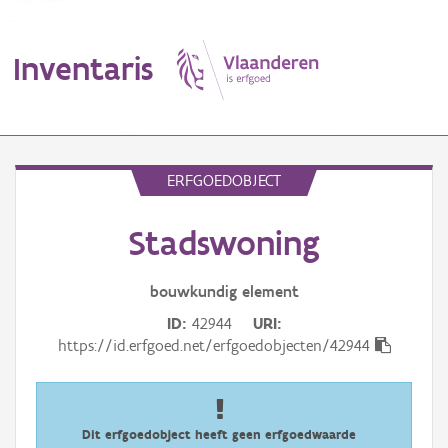
Inventaris
MENU
ERFGOEDOBJECT
Stadswoning
Erfgoedobject
Aanduidingsobject
bouwkundig
element
ID
42944
URI
Waarneming
https://id.erfgoed.net/erfgoedobjecten/42944
Thema
Gebeurtenis
Dit erfgoedobject heeft geen erfgoedwaarde