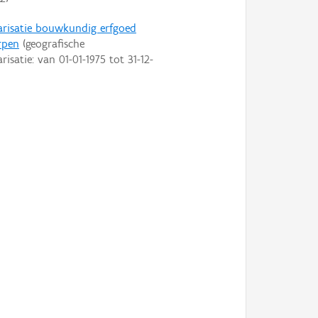
arisatie bouwkundig erfgoed
rpen
(geografische
arisatie: van
01-01-1975
tot
31-12-