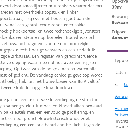
Oppervl
ankerd door smeedijzeren muurankers waaronder met
39m²
s treden met overhoeks topstuk en linker
Bewarin
oortstraat, lijstgevel met houten goot aan de
Bewaar
ui vanaf een geprofileerde zandstenen sokkel,
thoekig hoekportaal en twee rechthoekige zijvensters
Erfgoed
iddenkalven steunen op korbelen. Bouwhistorisch
Aanwez
gevel bewaard fragment van de oorspronkelijke
angepaste rechthoekige vensters en een kelderluik
ijde Zirkstraat. Een register van gereconstrueerde
Typolo
ste verdieping waarin één blindtravee, een register
ieping. Op twee van de bolkozijnen na waren alle
Dateri
past of gedicht. De vandaag eenledige geveltop wordt
hthoekig luik; uit het bouwdossier van 1839 valt af
Stijl:
tr
n tweede luik de topgeleding doorbrak.
Verbru
gane grond, eerste en tweede verdieping de structuur
gen samengesteld uit moer- en kinderbalken bewaard.
Herinv
 balksleutels met een eenvoudige profilering, en
Antwe
met een bol profiel. Bouwhistorisch onderzoek
invent
erdieping een centrale haard aan het licht tegen de
05-20