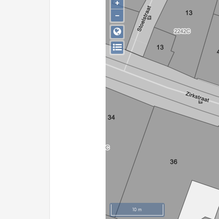
+
−
10 m