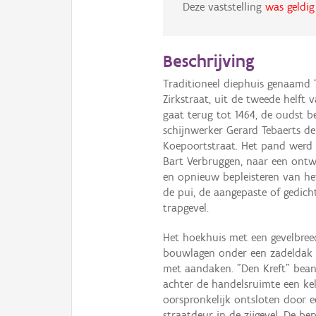
Deze vaststelling
was geldig
Beschrijving
Traditioneel diephuis genaamd 
Zirkstraat, uit de tweede helft
gaat terug tot 1464, de oudst b
schijnwerker Gerard Tebaerts de
Koepoortstraat. Het pand werd v
Bart Verbruggen, naar een ontw
en opnieuw bepleisteren van he
de pui, de aangepaste of gedich
trapgevel.
Het hoekhuis met een gevelbreed
bouwlagen onder een zadeldak 
met aandaken. "Den Kreft" bea
achter de handelsruimte een kel
oorspronkelijk ontsloten door e
straatdeur in de zijgevel. De b