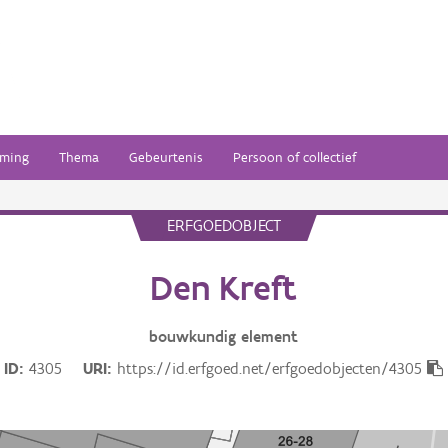
ming
Thema
Gebeurtenis
Persoon of collectief
ERFGOEDOBJECT
Den Kreft
bouwkundig
element
ID
4305
URI
https://id.erfgoed.net/erfgoedobjecten/4305