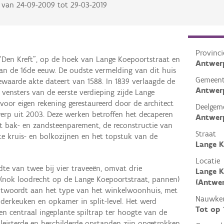
van
24-09-2009
tot
29-03-2019
Provinci
“Den Kreft”, op de hoek van Lange Koepoortstraat en
Antwer
 van de 16de eeuw. De oudste vermelding van dit huis
Gemeen
ewaarde akte dateert van 1588. In 1839 verlaagde de
Antwer
 vensters van de eerste verdieping zijde Lange
oor eigen rekening gerestaureerd door de architect
Deelgem
erp uit 2003. Deze werken betroffen het decaperen
Antwer
t bak- en zandsteenparement, de reconstructie van
Straat
te kruis- en bolkozijnen en het topstuk van de
Lange K
Locatie
te van twee bij vier traveeën, omvat drie
Lange K
(nok loodrecht op de Lange Koepoortstraat, pannen)
(Antwe
ntwoordt aan het type van het winkelwoonhuis, met
Nauwkeu
derkeuken en opkamer in split-level. Het werd
Tot op
en centraal ingeplante spiltrap ter hoogte van de
epleisterde en beschilderde opstanden zijn opgetrokken