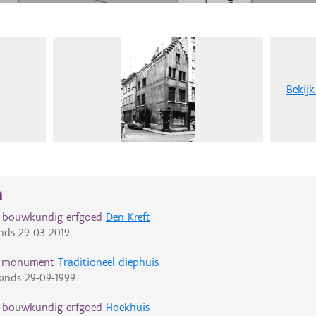
Bekijk
n
d bouwkundig erfgoed
Den Kreft
nds
29-03-2019
d monument
Traditioneel diephuis
inds
29-09-1999
d bouwkundig erfgoed
Hoekhuis