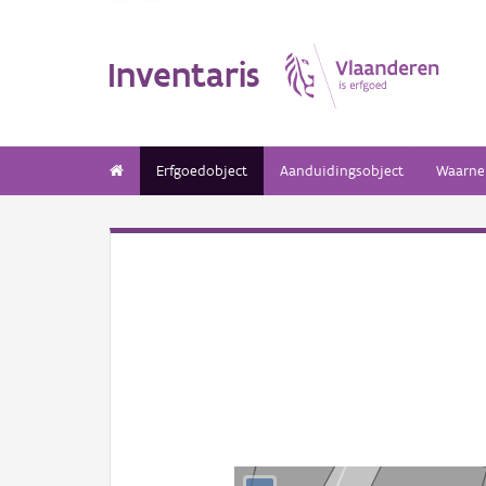
Inventaris
Erfgoedobject
Aanduidingsobject
Waarne