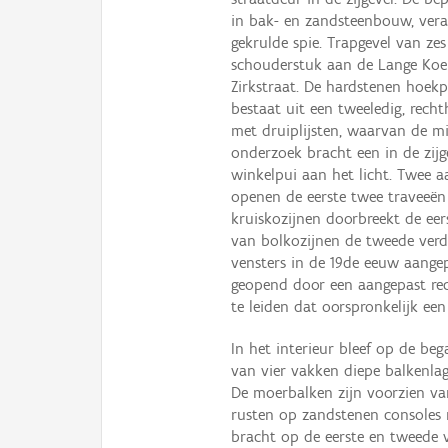
in bak- en zandsteenbouw, ver
gekrulde spie. Trapgevel van ze
schouderstuk aan de Lange Koep
Zirkstraat. De hardstenen hoekp
bestaat uit een tweeledig, rech
met druiplijsten, waarvan de m
onderzoek bracht een in de zij
winkelpui aan het licht. Twee a
openen de eerste twee traveeën z
kruiskozijnen doorbreekt de eer
van bolkozijnen de tweede verd
vensters in de 19de eeuw aange
geopend door een aangepast rec
te leiden dat oorspronkelijk ee
In het interieur bleef op de be
van vier vakken diepe balkenla
De moerbalken zijn voorzien van
rusten op zandstenen consoles 
bracht op de eerste en tweede v