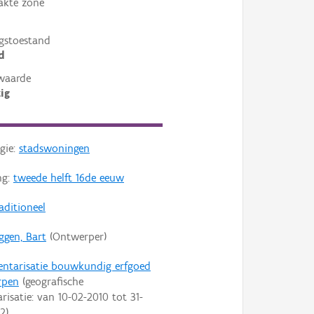
akte zone
gstoestand
d
waarde
ig
gie:
stadswoningen
ng:
tweede helft 16de eeuw
aditioneel
ggen, Bart
(Ontwerper)
entarisatie bouwkundig erfgoed
rpen
(geografische
arisatie: van
10-02-2010
tot
31-
22
)