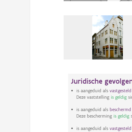
Juridische gevolge
is aangeduid als
vastgestel
Deze vaststelling
is geldig
si
is aangeduid als
bescherm
Deze bescherming
is geldig
s
is aangeduid als
vastgestel