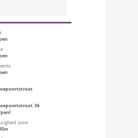
e
pen
te
pen
eente
pen
oepoortstraat
oepoortstraat 36
rpen)
righeid zone
 15m