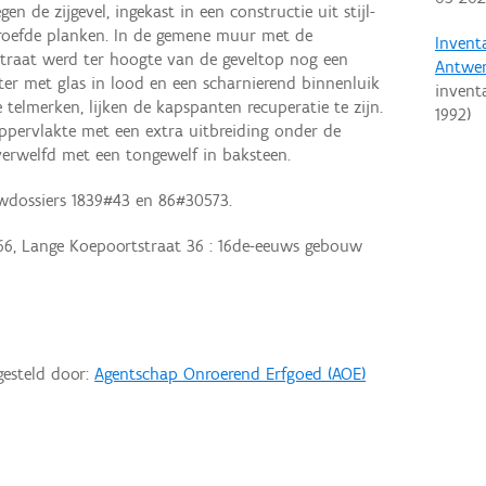
n de zijgevel, ingekast in een constructie uit stijl-
roefde planken. In de gemene muur met de
Invent
straat werd ter hoogte van de geveltop nog een
Antwe
ter met glas in lood en een scharnierend binnenluik
invent
 telmerken, lijken de kapspanten recuperatie te zijn.
1992
)
oppervlakte met een extra uitbreiding onder de
overwelfd met een tongewelf in baksteen.
wdossiers 1839#43 en 86#30573.
6, Lange Koepoortstraat 36 : 16de-eeuws gebouw
gesteld door:
Agentschap Onroerend Erfgoed (AOE)