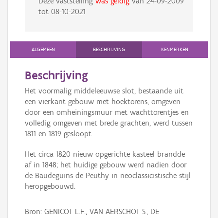
Deze vaststelling
was geldig
van
24-09-2009
tot
08-10-2021
ALGEMEEN
BESCHRIJVING
KENMERKEN
Beschrijving
Het voormalig middeleeuwse slot, bestaande uit
een vierkant gebouw met hoektorens, omgeven
door een omheiningsmuur met wachttorentjes en
volledig omgeven met brede grachten, werd tussen
1811 en 1819 gesloopt.
Het circa 1820 nieuw opgerichte kasteel brandde
af in 1848; het huidige gebouw werd nadien door
de Baudeguins de Peuthy in neoclassicistische stijl
heropgebouwd.
Bron: GENICOT L.F., VAN AERSCHOT S., DE