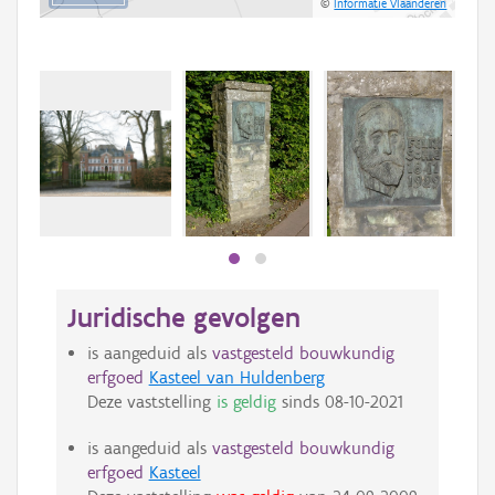
©
Informatie Vlaanderen
Beki
bee
bee
Juridische gevolgen
is aangeduid als
vastgesteld bouwkundig
erfgoed
Kasteel van Huldenberg
Deze vaststelling
is geldig
sinds
08-10-2021
is aangeduid als
vastgesteld bouwkundig
erfgoed
Kasteel