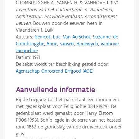
CROMBRUGGHE A., SANSEN H. & VANHOVE J. 1971:
Inventaris van het cultuurbezit in Vlaanderen,
Architectuur, Provincie Brabant, Arrondissement
Leuven
, Bouwen door de eeuwen heen in
Vlaanderen 1, Luik.
Auteurs:
Genicot, Luc
;
Van Aerschot, Suzanne
;
de
Crombrugghe, Anne
;
Sansen, Hadewych
;
Vanhove,
Jacqueline
Datum:
1971
De tekst wordt ter beschikking gesteld door:
Agentschap Onroerend Erfgoed (AOE)
Aanvullende informatie
Bij de toegang tot het park staat een monument
met gedenkplaat voor Felix Sohie (1841-1929). De
gedenkplaat werd gemaakt door Harry Elstom
(1906-1993). Sohie legde in de serre van het kasteel
rond 1862 de grondslag van de druiventeelt onder
glas.