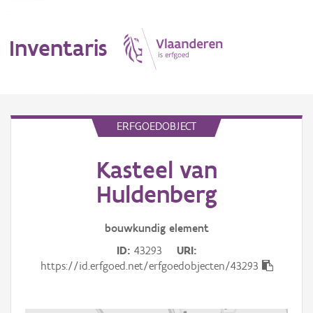
Inventaris
MENU
ERFGOEDOBJECT
Kasteel van
Erfgoedobject
Huldenberg
Aanduidingsobject
bouwkundig
element
Waarneming
ID
43293
URI
Thema
https://id.erfgoed.net/erfgoedobjecten/43293
Gebeurtenis