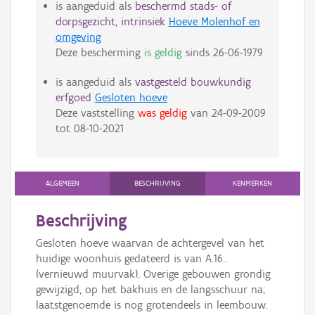
is aangeduid als
beschermd stads- of
dorpsgezicht, intrinsiek
Hoeve Molenhof en
omgeving
Deze bescherming
is geldig
sinds
26-06-1979
is aangeduid als
vastgesteld bouwkundig
erfgoed
Gesloten hoeve
Deze vaststelling
was geldig
van
24-09-2009
tot
08-10-2021
ALGEMEEN
BESCHRIJVING
KENMERKEN
Beschrijving
Gesloten hoeve waarvan de achtergevel van het
huidige woonhuis gedateerd is van A.16..
(vernieuwd muurvak). Overige gebouwen grondig
gewijzigd, op het bakhuis en de langsschuur na;
laatstgenoemde is nog grotendeels in leembouw.