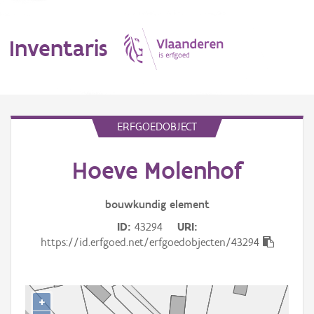
Inventaris
MENU
ERFGOEDOBJECT
Hoeve Molenhof
Erfgoedobject
Aanduidingsobject
bouwkundig
element
ID
43294
URI
Waarneming
https://id.erfgoed.net/erfgoedobjecten/43294
Thema
Gebeurtenis
+