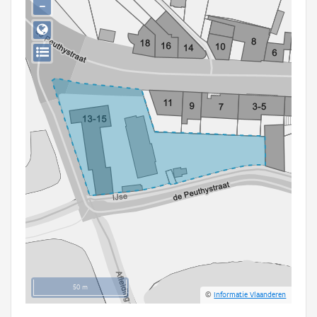
−
Persoon of collectief
Downloads
Hergebruik
Aanmelden
50 m
©
Informatie Vlaanderen