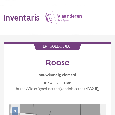
Inventaris
MENU
ERFGOEDOBJECT
Roose
Erfgoedobject
Aanduidingsobject
bouwkundig
element
ID
4332
URI
Waarneming
https://id.erfgoed.net/erfgoedobjecten/4332
Thema
Gebeurtenis
+