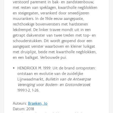
verstoord parement in bak- en zandsteenbouw,
met resten van speklagen, kwartholle negblokken
en steigergaten, verankerd door smeedijzeren
muurankers. In de 19de eeuw aangepaste,
rechthoekige bovenvensters met hardstenen
lekdrempel. De linker travee mondt uit in een
getrapt dakvenster van twee treden met top- en
schouderstukken. Dit wordt geopend door een
aangepast venster waarboven en kleiner luikgat
met druiplijst, beide met kwartholle negblokken,
en een balkgat. Verbouwde pui.
HENDRICKX M. 1999: Uit de brand ontsproten:
ontstaan en evolutie van de zuidelijke
Lijnwaadmarkt,
Bulletin van de Antwerpse
Vereniging voor Bodem- en Grotonderzoek
1999.1-2, 1-26.
Auteurs:
Braeken, Jo
Datum:
2018