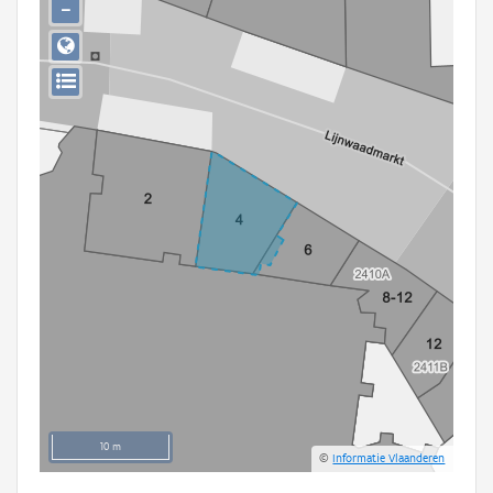
−
Persoon of collectief
Downloads
Hergebruik
Aanmelden
10 m
©
Informatie Vlaanderen