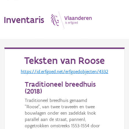
Inventaris
MENU
Teksten van
Roose
Erfgoedobject
https://id.erfgoed.net/erfgoedobjecten/4332
Traditioneel breedhuis
Aanduidingsobject
(
2018
)
Waarneming
Traditioneel breedhuis genaamd
"Roose", van twee traveeën en twee
Thema
bouwlagen onder een zadeldak (nok
parallel aan de straat, pannen),
Gebeurtenis
opgetrokken omstreeks 1553-1554 door