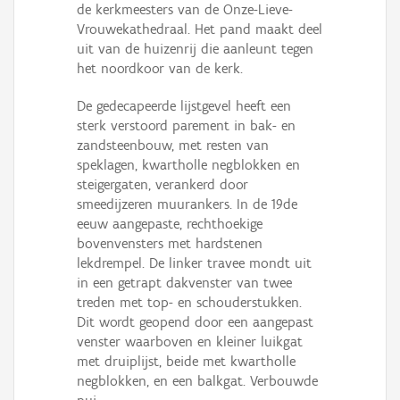
de kerkmeesters van de Onze-Lieve-
Persoon of collectief
Vrouwekathedraal. Het pand maakt deel
uit van de huizenrij die aanleunt tegen
Downloads
het noordkoor van de kerk.
Hergebruik
De gedecapeerde lijstgevel heeft een
sterk verstoord parement in bak- en
Aanmelden
zandsteenbouw, met resten van
speklagen, kwartholle negblokken en
steigergaten, verankerd door
smeedijzeren muurankers. In de 19de
eeuw aangepaste, rechthoekige
bovenvensters met hardstenen
lekdrempel. De linker travee mondt uit
in een getrapt dakvenster van twee
treden met top- en schouderstukken.
Dit wordt geopend door een aangepast
venster waarboven en kleiner luikgat
met druiplijst, beide met kwartholle
negblokken, en een balkgat. Verbouwde