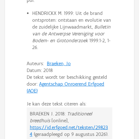
pui.
HENDRICKX M. 1999: Uit de brand
ontsproten: ontstaan en evolutie van
de zuidelijke Lijnwaadmarkt,
Bulletin
van de Antwerpse Vereniging voor
Bodem- en Grotonderzoek
1999.1-2, 1-
26.
Auteurs:
Braeken, Jo
Datum:
2018
De tekst wordt ter beschikking gesteld
door:
Agentschap Onroerend Erfgoed
(AOE)
Je kan deze tekst citeren als:
BRAEKEN J.
2018:
Traditioneel
breedhuis
[online],
https://id.erfgoed.net/teksten/29823
4
(geraadpleegd op
9 augustus 2026
).