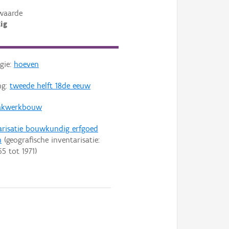
waarde
ig
gie:
hoeven
ng:
tweede helft 18de eeuw
akwerkbouw
arisatie bouwkundig erfgoed
n
(geografische inventarisatie:
65
tot
1971
)