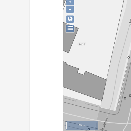
+
−
10 m