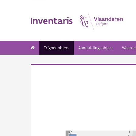
Inventaris
Erfgoedobject
Aanduidingsobject
Waarne