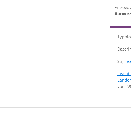
Erfgoed
Aanwez
Typolo
Dateri
Stijl:
v
Invent
Lande
van
19