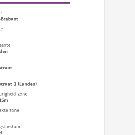
e
-Brabant
te
eente
nden
straat
sstraat 2 (Landen)
righeid zone
 15m
akte zone
gstoestand
d