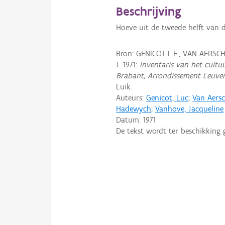
Beschrijving
Hoeve uit de tweede helft van d
Bron: GENICOT L.F., VAN AERS
J. 1971:
Inventaris van het cultuu
Brabant, Arrondissement Leuve
Luik.
Auteurs:
Genicot, Luc
;
Van Aers
Hadewych
;
Vanhove, Jacqueline
Datum:
1971
De tekst wordt ter beschikking 