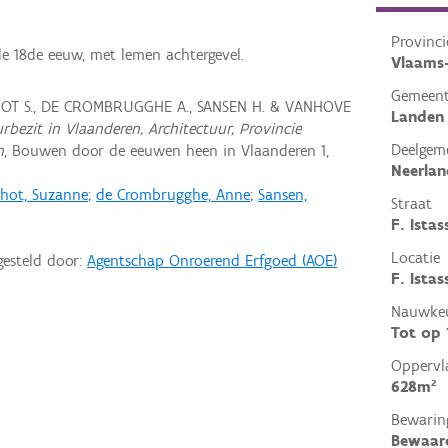
Provinci
e 18de eeuw, met lemen achtergevel.
Vlaams
Gemeen
CHOT S., DE CROMBRUGGHE A., SANSEN H. & VANHOVE
Landen
rbezit in Vlaanderen, Architectuur, Provincie
Deelgem
n
, Bouwen door de eeuwen heen in Vlaanderen 1,
Neerla
chot, Suzanne
;
de Crombrugghe, Anne
;
Sansen,
Straat
F. Istas
Locatie
gesteld door:
Agentschap Onroerend Erfgoed (AOE)
F. Ista
Nauwkeu
Tot op
Oppervl
628m²
Bewarin
Bewaar