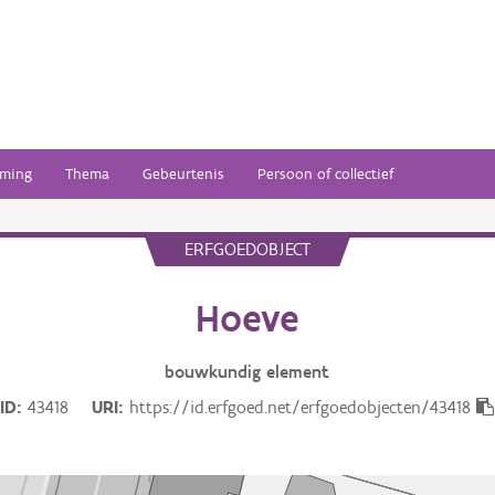
ming
Thema
Gebeurtenis
Persoon of collectief
ERFGOEDOBJECT
Hoeve
bouwkundig
element
ID
43418
URI
https://id.erfgoed.net/erfgoedobjecten/43418