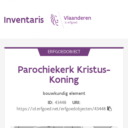
Inventaris
MENU
ERFGOEDOBJECT
Parochiekerk Kristus-
Erfgoedobject
Koning
Aanduidingsobject
bouwkundig
element
Waarneming
ID
43448
URI
Thema
https://id.erfgoed.net/erfgoedobjecten/43448
Gebeurtenis