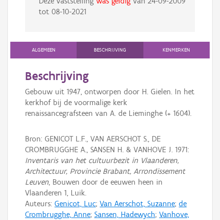
Deze vaststelling
was geldig
van
24-09-2009
tot
08-10-2021
ALGEMEEN
BESCHRIJVING
KENMERKEN
Beschrijving
Gebouw uit 1947, ontworpen door H. Gielen. In het
kerkhof bij de voormalige kerk
renaissancegrafsteen van A. de Lieminghe (+ 1604).
Bron: GENICOT L.F., VAN AERSCHOT S., DE
CROMBRUGGHE A., SANSEN H. & VANHOVE J. 1971:
Inventaris van het cultuurbezit in Vlaanderen,
Architectuur, Provincie Brabant, Arrondissement
Leuven
, Bouwen door de eeuwen heen in
Vlaanderen 1, Luik.
Auteurs:
Genicot, Luc
;
Van Aerschot, Suzanne
;
de
Crombrugghe, Anne
;
Sansen, Hadewych
;
Vanhove,