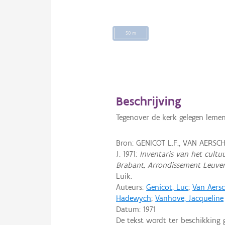
50 m
Beschrijving
Tegenover de kerk gelegen lem
Bron: GENICOT L.F., VAN AERS
J. 1971:
Inventaris van het cultuu
Brabant, Arrondissement Leuve
Luik.
Auteurs:
Genicot, Luc
;
Van Aers
Hadewych
;
Vanhove, Jacqueline
Datum:
1971
De tekst wordt ter beschikking 