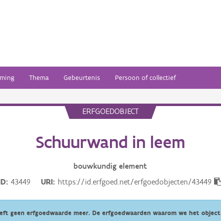
ming
Thema
Gebeurtenis
Persoon of collectief
ERFGOEDOBJECT
Schuurwand in leem
bouwkundig
element
ID
43449
URI
https://id.erfgoed.net/erfgoedobjecten/43449
eeft geen erfgoedwaarde meer. De erfgoedwaarden waarom we het object 