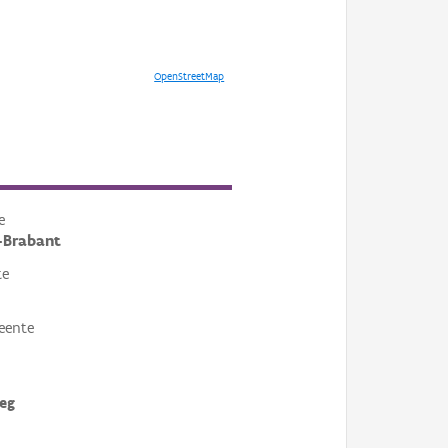
OpenStreetMap
e
-Brabant
te
eente
eg