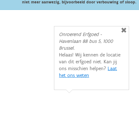
niet meer aanwezig, bijvoorbeeld door verbouwing of sloop.
Onroerend Erfgoed -
Havenlaan 88 bus 5, 1000
Brussel.
Helaas! Wij kennen de locatie
van dit erfgoed niet. Kan jij
ons misschien helpen?
Laat
het ons weten