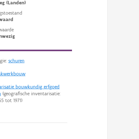
eg (Landen)
gstoestand
ewaard
waarde
nwezig
gie:
schuren
akwerkbouw
arisatie bouwkundig erfgoed
n
(geografische inventarisatie:
65
tot
1971
)