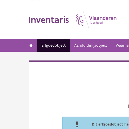
Inventaris
Erfgoedobject
Aanduidingsobject
Waarne
Dit erfgoedobject h