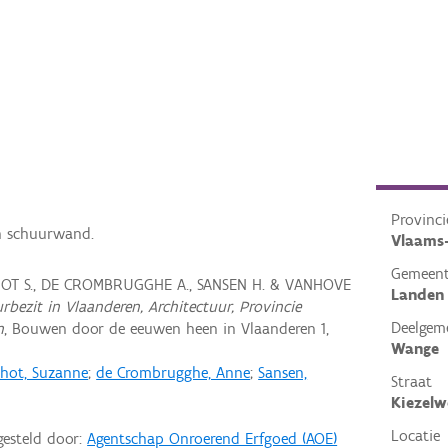
Provinci
en schuurwand.
Vlaams
Gemeen
CHOT S., DE CROMBRUGGHE A., SANSEN H. & VANHOVE
Landen
rbezit in Vlaanderen, Architectuur, Provincie
Deelgem
n
, Bouwen door de eeuwen heen in Vlaanderen 1,
Wange
chot, Suzanne
;
de Crombrugghe, Anne
;
Sansen,
Straat
Kiezelw
Locatie
gesteld door:
Agentschap Onroerend Erfgoed (AOE)