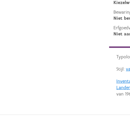
Kiezelw
Bewarin
Niet b
Erfgoed
Niet aa
Typolo
Stijl:
v
Invent
Lande
van
19