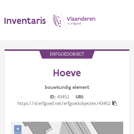
Inventaris
MENU
ERFGOEDOBJECT
Hoeve
Erfgoedobject
Aanduidingsobject
bouwkundig
element
ID
43452
URI
Waarneming
https://id.erfgoed.net/erfgoedobjecten/43452
Thema
Gebeurtenis
+