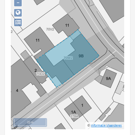
−
Persoon of collectief
Downloads
Hergebruik
Aanmelden
20 m
©
Informatie Vlaanderen