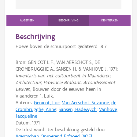
ALGEMEEN
BESCHRIJVING
KENMERKEN
Beschrijving
Hoeve boven de schuurpoort gedateerd 1817.
Bron: GENICOT L.F., VAN AERSCHOT S., DE
CROMBRUGGHE A., SANSEN H. & VANHOVE J. 1971:
Inventaris van het cultuurbezit in Vlaanderen,
Architectuur, Provincie Brabant, Arrondissement
Leuven
, Bouwen door de eeuwen heen in
Vlaanderen 1, Luik.
Auteurs:
Genicot, Luc
;
Van Aerschot, Suzanne
;
de
Crombrugghe, Anne
;
Sansen, Hadewych
;
Vanhove,
Jacqueline
Datum:
1971
De tekst wordt ter beschikking gesteld door:
Agentschap Onroerend Erfgoed (AOE)