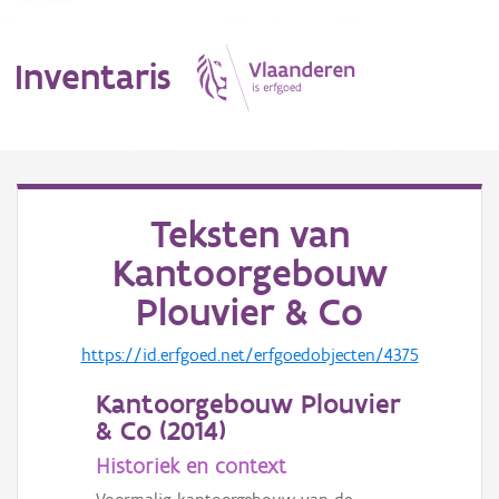
Inventaris
MENU
Teksten van
Kantoorgebouw
Erfgoedobject
Plouvier & Co
Aanduidingsobject
https://id.erfgoed.net/erfgoedobjecten/4375
Waarneming
Kantoorgebouw Plouvier
Thema
& Co (
2014
)
Historiek en context
Gebeurtenis