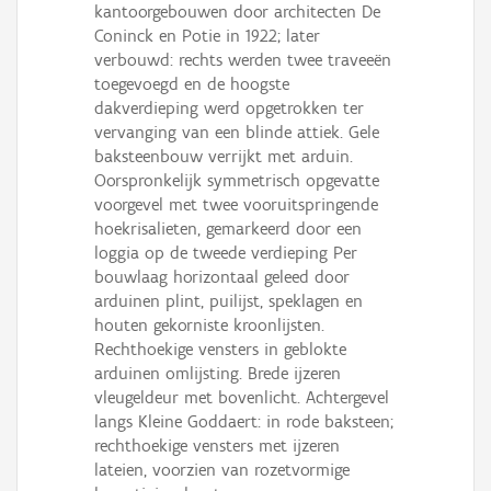
kantoorgebouwen door architecten De
Coninck en Potie in 1922; later
verbouwd: rechts werden twee traveeën
toegevoegd en de hoogste
dakverdieping werd opgetrokken ter
vervanging van een blinde attiek. Gele
baksteenbouw verrijkt met arduin.
Oorspronkelijk symmetrisch opgevatte
voorgevel met twee vooruitspringende
hoekrisalieten, gemarkeerd door een
loggia op de tweede verdieping Per
bouwlaag horizontaal geleed door
arduinen plint, puilijst, speklagen en
houten gekorniste kroonlijsten.
Rechthoekige vensters in geblokte
arduinen omlijsting. Brede ijzeren
vleugeldeur met bovenlicht. Achtergevel
langs Kleine Goddaert: in rode baksteen;
rechthoekige vensters met ijzeren
lateien, voorzien van rozetvormige