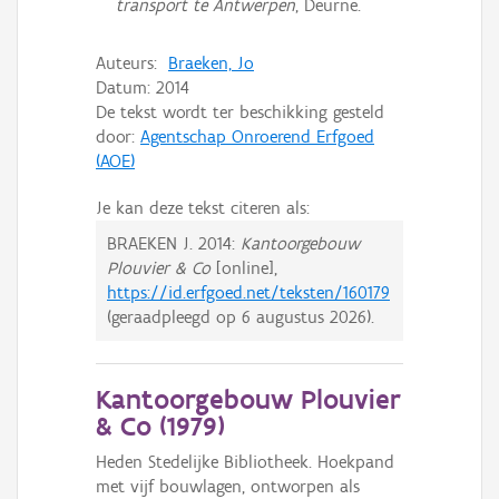
transport te Antwerpen
, Deurne.
Auteurs:
Braeken, Jo
Datum:
2014
De tekst wordt ter beschikking gesteld
door:
Agentschap Onroerend Erfgoed
(AOE)
Je kan deze tekst citeren als:
BRAEKEN J.
2014:
Kantoorgebouw
Plouvier & Co
[online],
https://id.erfgoed.net/teksten/160179
(geraadpleegd op
6 augustus 2026
).
Kantoorgebouw Plouvier
& Co (
1979
)
Heden Stedelijke Bibliotheek. Hoekpand
met vijf bouwlagen, ontworpen als