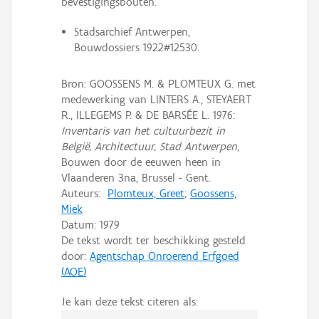
bevestigingsbouten.
Stadsarchief Antwerpen,
Bouwdossiers 1922#12530.
Bron: GOOSSENS M. & PLOMTEUX G. met
medewerking van LINTERS A., STEYAERT
R., ILLEGEMS P. & DE BARSÉE L. 1976:
Inventaris van het cultuurbezit in
België, Architectuur, Stad Antwerpen
,
Bouwen door de eeuwen heen in
Vlaanderen 3na, Brussel - Gent.
Auteurs:
Plomteux, Greet
;
Goossens,
Miek
Datum:
1979
De tekst wordt ter beschikking gesteld
door:
Agentschap Onroerend Erfgoed
(AOE)
Je kan deze tekst citeren als: