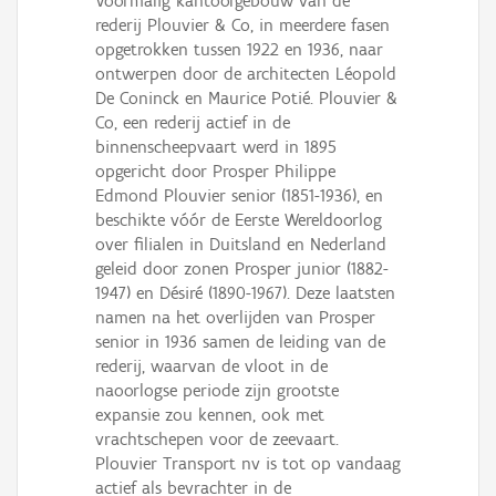
Voormalig kantoorgebouw van de
Persoon of collectief
rederij Plouvier & Co, in meerdere fasen
opgetrokken tussen 1922 en 1936, naar
Downloads
ontwerpen door de architecten Léopold
De Coninck en Maurice Potié. Plouvier &
Hergebruik
Co, een rederij actief in de
binnenscheepvaart werd in 1895
Aanmelden
opgericht door Prosper Philippe
Edmond Plouvier senior (1851-1936), en
beschikte vóór de Eerste Wereldoorlog
over filialen in Duitsland en Nederland
geleid door zonen Prosper junior (1882-
1947) en Désiré (1890-1967). Deze laatsten
namen na het overlijden van Prosper
senior in 1936 samen de leiding van de
rederij, waarvan de vloot in de
naoorlogse periode zijn grootste
expansie zou kennen, ook met
vrachtschepen voor de zeevaart.
Plouvier Transport nv is tot op vandaag
actief als bevrachter in de