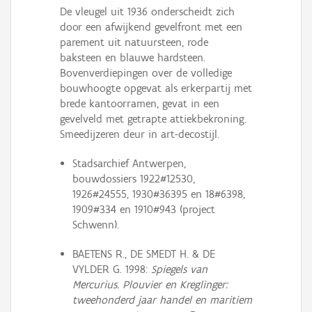
De vleugel uit 1936 onderscheidt zich
door een afwijkend gevelfront met een
parement uit natuursteen, rode
baksteen en blauwe hardsteen.
Bovenverdiepingen over de volledige
bouwhoogte opgevat als erkerpartij met
brede kantoorramen, gevat in een
gevelveld met getrapte attiekbekroning.
Smeedijzeren deur in art-decostijl.
Stadsarchief Antwerpen,
bouwdossiers 1922#12530,
1926#24555, 1930#36395 en 18#6398,
1909#334 en 1910#943 (project
Schwenn).
BAETENS R., DE SMEDT H. & DE
VYLDER G. 1998:
Spiegels van
Mercurius. Plouvier en Kreglinger:
tweehonderd jaar handel en maritiem