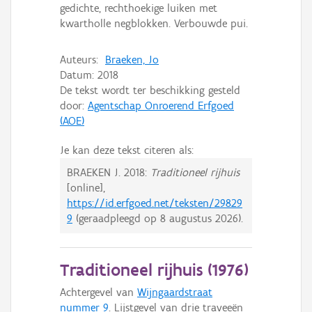
gedichte, rechthoekige luiken met
kwartholle negblokken. Verbouwde pui.
Auteurs:
Braeken, Jo
Datum:
2018
De tekst wordt ter beschikking gesteld
door:
Agentschap Onroerend Erfgoed
(AOE)
Je kan deze tekst citeren als:
BRAEKEN J.
2018:
Traditioneel rijhuis
[online],
https://id.erfgoed.net/teksten/29829
9
(geraadpleegd op
8 augustus 2026
).
Traditioneel rijhuis (
1976
)
Achtergevel van
Wijngaardstraat
nummer 9
. Lijstgevel van drie traveeën