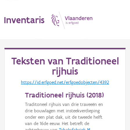
Inventaris
MENU
Teksten van
Traditioneel
rijhuis
Erfgoedobject
https://id.erfgoed.net/erfgoedobjecten/4392
Aanduidingsobject
Traditioneel rijhuis (
2018
)
Waarneming
Traditoneel rijhuis van drie traveeën en
Thema
drie bouwlagen met insteekverdieping
onder een plat dak, uit de tweede helft
Gebeurtenis
van de 16de eeuw. Het betreft de
achterbouw van
Tabaksfabriek M.