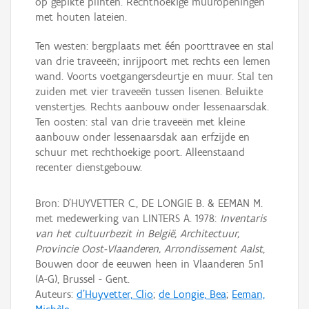
op gepikte plinten. Rechthoekige muuropeningen
met houten lateien.
Ten westen: bergplaats met één poorttravee en stal
van drie traveeën; inrijpoort met rechts een lemen
wand. Voorts voetgangersdeurtje en muur. Stal ten
zuiden met vier traveeën tussen lisenen. Beluikte
venstertjes. Rechts aanbouw onder lessenaarsdak.
Ten oosten: stal van drie traveeën met kleine
aanbouw onder lessenaarsdak aan erfzijde en
schuur met rechthoekige poort. Alleenstaand
recenter dienstgebouw.
Bron: D'HUYVETTER C., DE LONGIE B. & EEMAN M.
met medewerking van LINTERS A. 1978:
Inventaris
van het cultuurbezit in België, Architectuur,
Provincie Oost-Vlaanderen, Arrondissement Aalst
,
Bouwen door de eeuwen heen in Vlaanderen 5n1
(A-G), Brussel - Gent.
Auteurs:
d'Huyvetter, Clio
;
de Longie, Bea
;
Eeman,