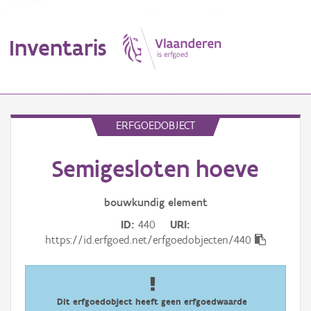
Inventaris
MENU
ERFGOEDOBJECT
Semigesloten hoeve
Erfgoedobject
Aanduidingsobject
bouwkundig
element
ID
440
URI
Waarneming
https://id.erfgoed.net/erfgoedobjecten/440
Thema
Gebeurtenis
Dit erfgoedobject heeft geen erfgoedwaarde