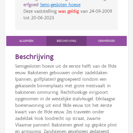
erfgoed
Semi-gesloten hoeve
Deze vaststelling
was geldig
van
24-09-2009
tot
20-06-2023
ALGEMEEN
BESCHRIJVING
KENMERKEN
Beschrijving
Semigesloten hoeve uit de eerste helft van de 19de
eeuw. Bakstenen gebouwen onder zadeldaken
(pannen, golfplaten) gegroepeerd rondom een
gekasseide binnenplaats met grote mestvaalt in
bakstenen ommuring. Rechthoekige inrijpoort
opgenomen in de westelijke stalvleugel. Eénlaagse
boerenwoning uit eind 18de eeuw tot het eerste
kwart van de 19de eeuw. Zes traveeën onder
zadeldak (nok loodrecht op straat, zwarte
Vlaamse pannen). Bakstenen gevel op gepikte plint
en armpomp. Zandstenen gevelsteen gedateerd