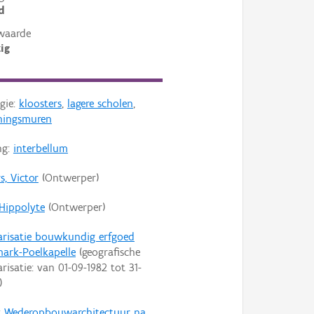
d
waarde
ig
gie:
kloosters
,
lagere scholen
,
ningsmuren
ng:
interbellum
s, Victor
(Ontwerper)
 Hippolyte
(Ontwerper)
arisatie bouwkundig erfgoed
ark-Poelkapelle
(geografische
arisatie: van
01-09-1982
tot
31-
)
:
Wederopbouwarchitectuur na