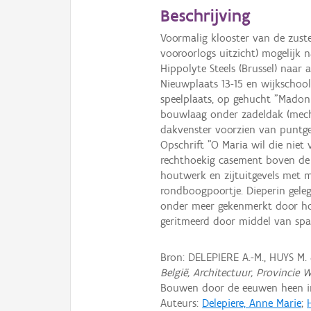
Beschrijving
Voormalig klooster van de zuste
vooroorlogs uitzicht) mogelijk 
Hippolyte Steels (Brussel) naar 
Nieuwplaats 13-15 en wijkschoo
speelplaats, op gehucht "Madonn
bouwlaag onder zadeldak (mecha
dakvenster voorzien van puntg
Opschrift "O Maria wil die niet
rechthoekig casement boven de 
houtwerk en zijtuitgevels met 
rondboogpoortje. Dieperin gelege
onder meer gekenmerkt door ho
geritmeerd door middel van spaa
Bron: DELEPIERE A.-M., HUYS M.
België, Architectuur, Provincie 
Bouwen door de eeuwen heen in 
Auteurs:
Delepiere, Anne Marie
;