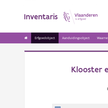
Inventaris
Erfgoedobject
Aanduidingsobject
Waarne
Klooster 