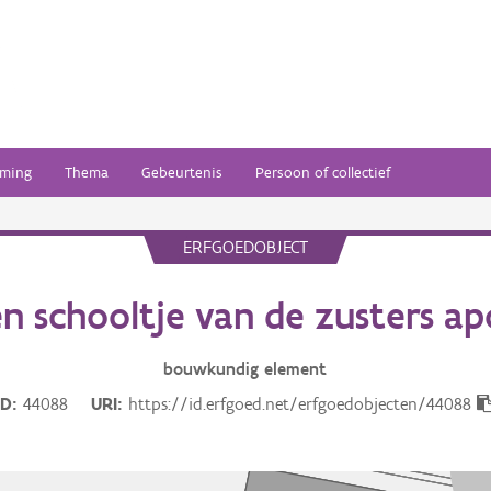
ming
Thema
Gebeurtenis
Persoon of collectief
ERFGOEDOBJECT
en schooltje van de zusters ap
bouwkundig
element
ID
44088
URI
https://id.erfgoed.net/erfgoedobjecten/44088