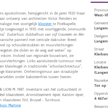
Provinci
rs apostolinnen, heropgericht in de jaren 1920 (naar
West-V
naar ontwerp van architecten Victor Renders en
Gemeen
analogie met soortgelijk
klooster
te Poelkapelle,
Langema
ltje toegevoegd in 1935 met voorliggende, ommuurde
a". Zusterhuis: dubbelhuis van vijf traveeën en één
Deelgem
nische pannen) met centrale dakruiter. Breed
Langem
evel op schouderstukken en muurvlechtingen.
Straat
 vergeten die dolen en de weg wel weten" op
Klerken
inkom. Invloed van regionale bouwtrant, zie
muurvlechtingen. Links aansluitende tuinmuur met
Locatie
n klasvleugel in traditionele "schoolarchitectuur",
Klerken
ge klasramen. Omheiningsmuur aan straatzijde
(Langem
rvelden onder baksteenfries tussen lisenen.
Nauwkeu
Tot op
 & LION M. 1987:
Inventaris van het cultuurbezit in
Oppervl
West-Vlaanderen, Arrondissement Ieper, Kanton Ieper
,
4 467m
Vlaanderen 11n1, Brussel - Turnhout.
Huys, Martine
Bewarin