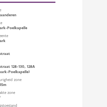
e
laanderen
te
rk-Poelkapelle
eente
ark
straat
straat 128-130, 128A
ark-Poelkapelle)
righeid zone
 15m
akte zone
²
gstoestand