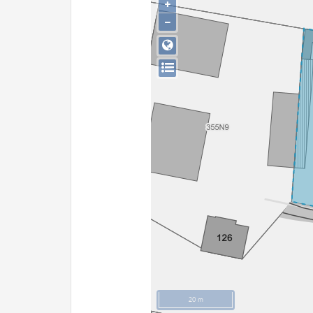
+
−
20 m