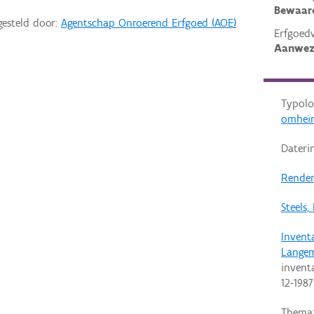
Bewaar
gesteld door:
Agentschap Onroerend Erfgoed (AOE)
Erfgoed
Aanwez
Typolo
omhei
Dateri
Render
Steels,
Invent
Langem
invent
12-1987
Thema