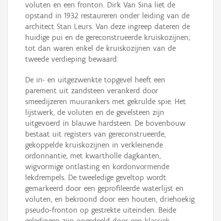
voluten en een fronton. Dirk Van Sina liet de
opstand in 1932 restaureren onder leiding van de
architect Stan Leurs. Van deze ingreep dateren de
huidige pui en de gereconstrueerde kruiskozijnen;
tot dan waren enkel de kruiskozijnen van de
tweede verdieping bewaard.
De in- en uitgezwenkte topgevel heeft een
parement uit zandsteen verankerd door
smeedijzeren muurankers met gekrulde spie. Het
lijstwerk, de voluten en de gevelsteen zijn
uitgevoerd in blauwe hardsteen. De bovenbouw
bestaat uit registers van gereconstrueerde,
gekoppelde kruiskozijnen in verkleinende
ordonnantie, met kwartholle dagkanten,
wigvormige ontlasting en kordonvormende
lekdrempels. De tweeledige geveltop wordt
gemarkeerd door een geprofileerde waterlijst en
voluten, en bekroond door een houten, driehoekig
pseudo-fronton op gestrekte uiteinden. Beide
geledingen zijn opgedeeld door een klassiek