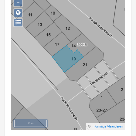
−
Persoon of collectief
Downloads
Hergebruik
Aanmelden
10 m
©
Informatie Vlaanderen