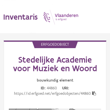
Inventaris
MENU
ERFGOEDOBJECT
Stedelijke Academie
Erfgoedobject
voor Muziek en Woord
Aanduidingsobject
bouwkundig
element
Waarneming
ID
44860
URI
Thema
https://id.erfgoed.net/erfgoedobjecten/44860
Gebeurtenis