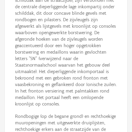
schilddak aan de straatzijde), zijn verbonden met
de centrale dieperliggende lage inkompartij onder
schilddak, dit door concave blinde gevels met
rondbogen en pilasters. De zijvleugels zijn
afgewerkt als lijstgevels met kroonlijst op consoles
waarboven opengewerkte borstwering. De
afgeronde hoeken van de zijvleugels worden
geaccentueerd door een hoger opgetrokken
borstwering en medaillons waarin gevlochten
letters "SN" (verwijzend naar de
Staatsnormaalschool waarvan het gebouw deel
uitmaakte). Het dieperliggende inkomportaal is
bekroond met een gebroken rond fronton met
vaasbekroning en geflankeerd door Ionische zuilen.
In het fronton versiering met palmtakken rond
medaillon. Het portaal heeft een omlopende
kroonlijst op consoles.
Rondbogige (op de begane grond) en rechthoekige
muuropeningen met uitgewerkte druiplijsten,
rechthoekige erkers aan de straatzijde van de