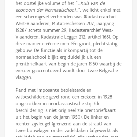
het oostelijke volume of het "
...huis van de
econoom der Normaalschool...
", wellicht enkel met
een schermgevel verbonden was (Kadasterarchief
West-Vlaanderen, Mutatieschetsen 207, jaargang
1928/ schets nummer 29, Kadasterarchief West-
Vlaanderen, Kadastrale Legger 212, artikel 166). Op
deze manier creëerde men één groot, plechtstatig
gebouw. De functie als inkompartij tot de
normaalschool blijkt erg duidelijk uit een
prentbriefkaart van begin de jaren 1950 waarbij de
erekoer geaccentueerd wordt door twee Belgische
vlaggen.
Pand met imposante bepleisterde en
witbeschilderde gevel rond een erekoer, in 1928
opgetrokken in neoclassicistische stijl (de
beschildering is niet origineel zie prentbriefkaart
uit het begin van de jaren 1950). De linker en
rechter zijvleugel (grenzend aan de straat) van
twee bouwlagen onder zadeldaken (afgewerkt als