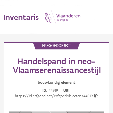
Inventaris
MENU
ERFGOEDOBJECT
Handelspand in neo-
Erfgoedobject
Vlaamserenaissancestijl
Aanduidingsobject
bouwkundig
element
Waarneming
ID
44919
URI
Thema
https://id.erfgoed.net/erfgoedobjecten/44919
Gebeurtenis