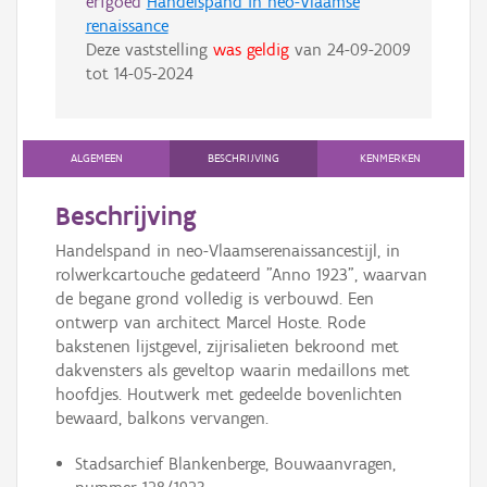
erfgoed
Handelspand in neo-Vlaamse
renaissance
Deze vaststelling
was geldig
van
24-09-2009
tot
14-05-2024
ALGEMEEN
BESCHRIJVING
KENMERKEN
Beschrijving
Handelspand in neo-Vlaamserenaissancestijl, in
rolwerkcartouche gedateerd "Anno 1923", waarvan
de begane grond volledig is verbouwd. Een
ontwerp van architect Marcel Hoste. Rode
bakstenen lijstgevel, zijrisalieten bekroond met
dakvensters als geveltop waarin medaillons met
hoofdjes. Houtwerk met gedeelde bovenlichten
bewaard, balkons vervangen.
Stadsarchief Blankenberge, Bouwaanvragen,