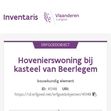
Inventaris
MENU
ERFGOEDOBJECT
Hovenierswoning bij
Erfgoedobject
kasteel van Beerlegem
Aanduidingsobject
bouwkundig
element
Waarneming
ID
45148
URI
Thema
https://id.erfgoed.net/erfgoedobjecten/45148
Gebeurtenis