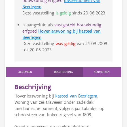
bouwkundig erfgoed
Kasteeldomein van
Beerlegem
Deze vaststelling
is geldig
sinds
20-06-2023
is aangeduid als
vastgesteld bouwkundig
erfgoed
Hovenierswoning bij kasteel van
Beerlegem
Deze vaststelling
was geldig
van
24-09-2009
tot
20-06-2023
ALGEMEEN
BESCHRIJVING
KENMERKEN
Beschrijving
Hovenierswoning bij
kasteel van Beerlegem
.
Woning van zes traveeën onder zadeldak
(mechanische pannen), volgens jaartalanker op
schoorsteen van linker zijgevel van 1809.
Gewitte voorgevel op gepikte plint met