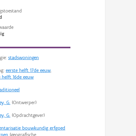
gstoestand
d
waarde
ig
gie:
stadswoningen
ng:
eerste helft 17de eeuw
,
 helft 16de eeuw
aditioneel
ey, G.
(Ontwerper)
ey, G.
(Opdrachtgever)
entarisatie bouwkundig erfgoed
rpen
(geografische