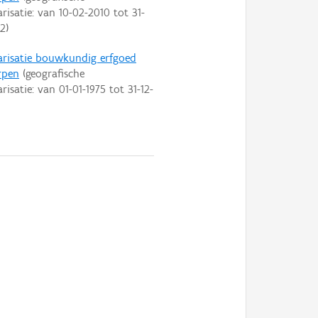
arisatie: van
10-02-2010
tot
31-
22
)
arisatie bouwkundig erfgoed
rpen
(geografische
arisatie: van
01-01-1975
tot
31-12-