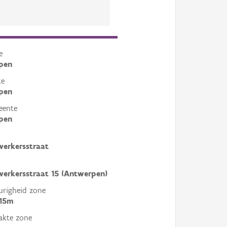
e
pen
te
pen
eente
pen
werkersstraat
werkersstraat 15 (Antwerpen)
righeid zone
 15m
akte zone