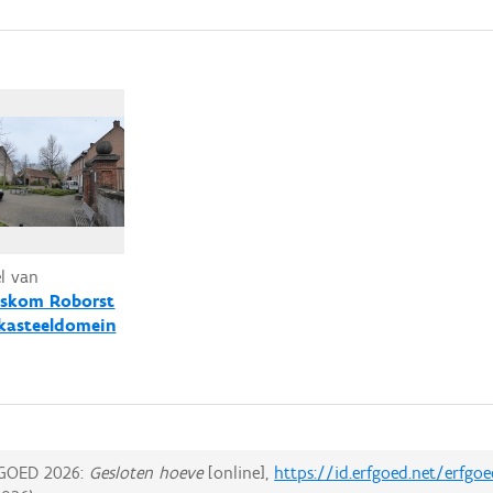
el van
skom Roborst
kasteeldomein
GOED 2026:
Gesloten hoeve
[online],
https://id.erfgoed.net/erfgo