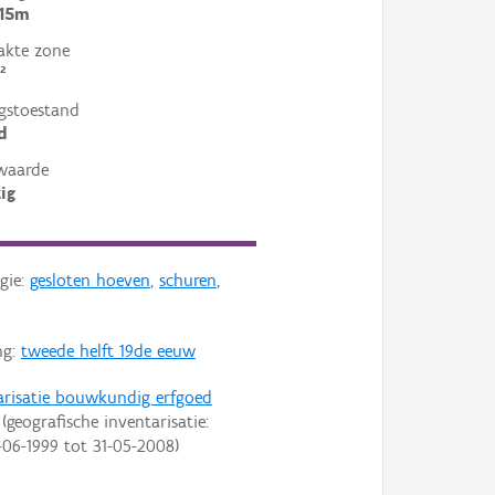
 15m
akte zone
²
gstoestand
d
waarde
ig
gie:
gesloten hoeven
,
schuren
,
ng:
tweede helft 19de eeuw
arisatie bouwkundig erfgoed
(geografische inventarisatie:
-06-1999
tot
31-05-2008
)