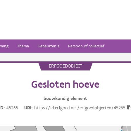
ming
Thema
Gebeurtenis
Persoon of collectief
ERFGOEDOBJECT
Gesloten hoeve
bouwkundig
element
ID
45265
URI
https://id.erfgoed.net/erfgoedobjecten/45265