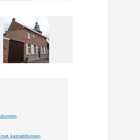
ldomein
met kasteeldomein