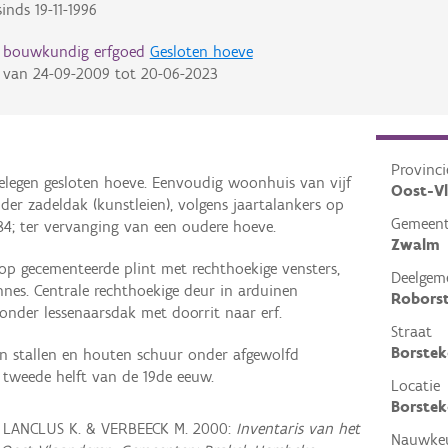
inds
19-11-1996
d bouwkundig erfgoed
Gesloten hoeve
van
24-09-2009
tot
20-06-2023
Provinci
gelegen gesloten hoeve. Eenvoudig woonhuis van vijf
Oost-V
er zadeldak (kunstleien), volgens jaartalankers op
Gemeen
884; ter vervanging van een oudere hoeve.
Zwalm
 op gecementeerde plint met rechthoekige vensters,
Deelgem
nes. Centrale rechthoekige deur in arduinen
Robors
 onder lessenaarsdak met doorrit naar erf.
Straat
Borstek
en stallen en houten schuur onder afgewolfd
 tweede helft van de 19de eeuw.
Locatie
Borstek
, LANCLUS K. & VERBEECK M. 2000:
Inventaris van het
Nauwkeu