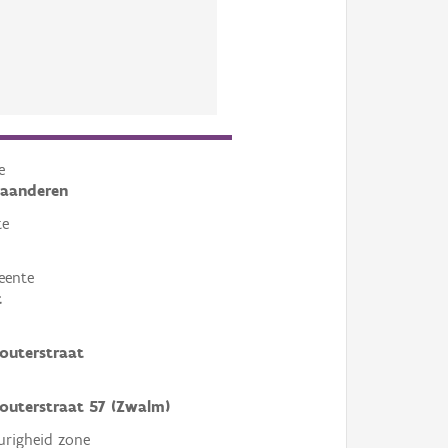
e
laanderen
te
eente
t
outerstraat
outerstraat 57 (Zwalm)
righeid zone