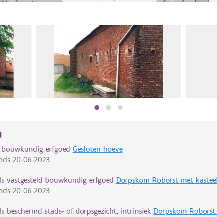
n
d bouwkundig erfgoed
Gesloten hoeve
nds
20-06-2023
ls
vastgesteld bouwkundig erfgoed
Dorpskom Roborst met kastee
nds
20-06-2023
ls
beschermd stads- of dorpsgezicht, intrinsiek
Dorpskom Roborst 