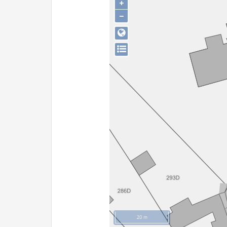
+
−
20 m