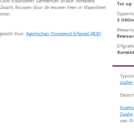
Oost-Vlaanderen, Gemeenten: Brakel, Horebeke,
Tot op
 Zwalm
, Bouwen door de eeuwen heen in Vlaanderen
Oppervl
nten.
3 040m
Bewarin
gesteld door:
Agentschap Onroerend Erfgoed (AOE)
Bewaar
Erfgoed
Aanwez
Typolo
stallen
Dateri
Invent
Zwalm
van
01