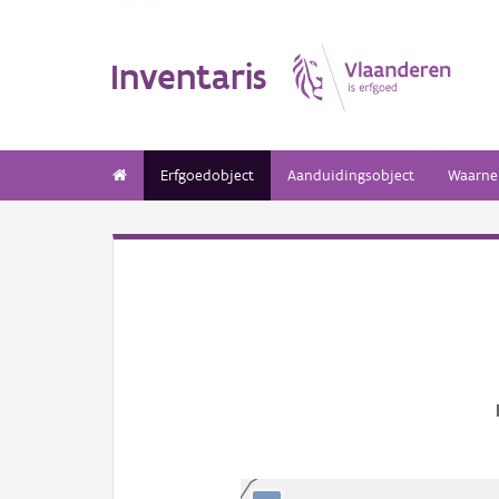
Inventaris
Erfgoedobject
Aanduidingsobject
Waarne