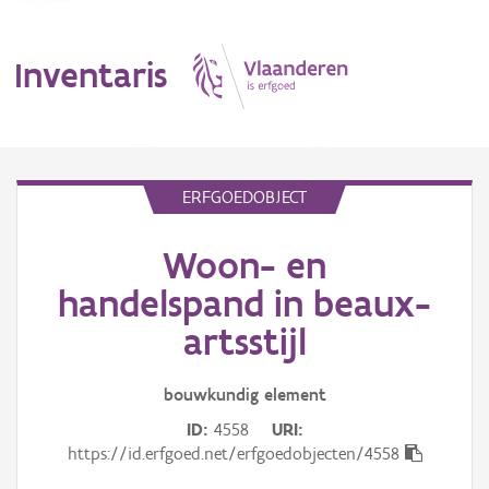
Inventaris
MENU
ERFGOEDOBJECT
Woon- en
Erfgoedobject
handelspand in beaux-
Aanduidingsobject
artsstijl
Waarneming
bouwkundig
element
Thema
ID
4558
URI
https://id.erfgoed.net/erfgoedobjecten/4558
Gebeurtenis