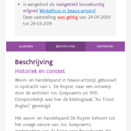
is aangeduid als
vastgesteld bouwkundig
erfgoed
Winkelhuis in beaux-artsstijl
Deze vaststelling
was geldig
van
24-09-2009
tot
29-03-2019
ALGEMEEN
BESCHRIJVING
KENMERKEN
Beschrijving
Historiek en context
Woon- en handelspand in beaux-artsstijl, gebouwd
in opdracht van L. De Ruyter, naar een ontwerp
door de architect Jos. Goeyvaerts uit 1910.
Oorspronkelijk was hier de kledingzaak "Au Tricot
Anglais" gevestigd.
Het woon- en handelspand De Ruyter behoort tot
het vroege oeuvre van Jos. Goeyvaerts,
medestichter van de Kring voor Bouwkunde, die