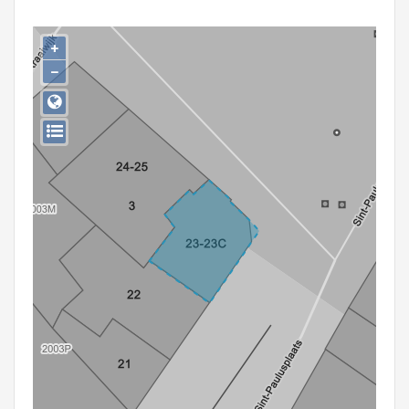
Persoon of collectief
+
Downloads
−
Hergebruik
Aanmelden