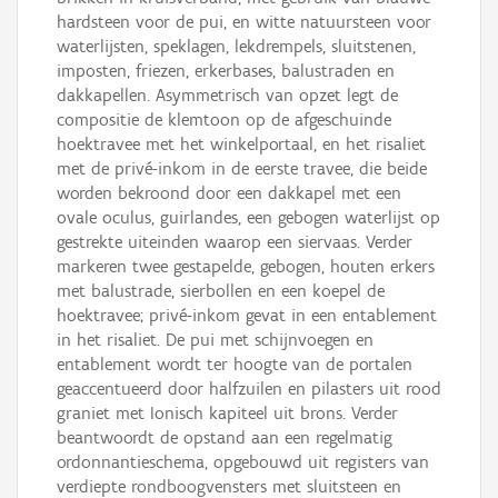
hardsteen voor de pui, en witte natuursteen voor
waterlijsten, speklagen, lekdrempels, sluitstenen,
imposten, friezen, erkerbases, balustraden en
dakkapellen. Asymmetrisch van opzet legt de
compositie de klemtoon op de afgeschuinde
hoektravee met het winkelportaal, en het risaliet
met de privé-inkom in de eerste travee, die beide
worden bekroond door een dakkapel met een
ovale oculus, guirlandes, een gebogen waterlijst op
gestrekte uiteinden waarop een siervaas. Verder
markeren twee gestapelde, gebogen, houten erkers
met balustrade, sierbollen en een koepel de
hoektravee; privé-inkom gevat in een entablement
in het risaliet. De pui met schijnvoegen en
entablement wordt ter hoogte van de portalen
geaccentueerd door halfzuilen en pilasters uit rood
graniet met Ionisch kapiteel uit brons. Verder
beantwoordt de opstand aan een regelmatig
ordonnantieschema, opgebouwd uit registers van
verdiepte rondboogvensters met sluitsteen en