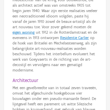
als architect actief was van omstreeks 1905 tot
begin jaren 1940. Waar zijn eerste realisaties veeleer
een neotraditioneel idioom volgden, paste hij
vanaf de jaren 1910 zowel de beaux-artsstijl als de
art nouveau toe. Voor zover gekend moeten de
eigen woning
uit 1912 in de Rotterdamstraat en de
eveneens in 1913 ontworpen
Residentie Carlier
op
de hoek van Britselei en Mechelsesteenweg, als zijn
belangrijkste art-nouveau-realisaties worden
beschouwd. Tijdens het interbellum evolueert het
werk van Goeyvaerts in de richting van de art-
decostijl en vervolgens naar een gematigd
modernisme.
Architectuur
Met een gevelbreedte van in totaal zeven traveeën,
omvat het afgeschuinde hoekgebouw vier
bouwlagen onder een pseudo-mansarde (leien). De
lijstgevel heeft een parement uit witte Silezische
brikken in kruisverband, met gebruik van blauwe