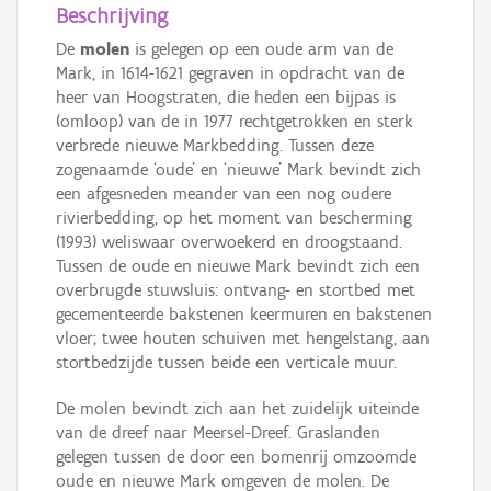
Beschrijving
De
molen
is gelegen op een oude arm van de
Mark, in 1614-1621 gegraven in opdracht van de
heer van Hoogstraten, die heden een bijpas is
(omloop) van de in 1977 rechtgetrokken en sterk
verbrede nieuwe Markbedding. Tussen deze
zogenaamde ‘oude’ en ‘nieuwe’ Mark bevindt zich
een afgesneden meander van een nog oudere
rivierbedding, op het moment van bescherming
(1993) weliswaar overwoekerd en droogstaand.
Tussen de oude en nieuwe Mark bevindt zich een
overbrugde stuwsluis: ontvang- en stortbed met
gecementeerde bakstenen keermuren en bakstenen
vloer; twee houten schuiven met hengelstang, aan
stortbedzijde tussen beide een verticale muur.
De molen bevindt zich aan het zuidelijk uiteinde
van de dreef naar Meersel-Dreef. Graslanden
gelegen tussen de door een bomenrij omzoomde
oude en nieuwe Mark omgeven de molen. De