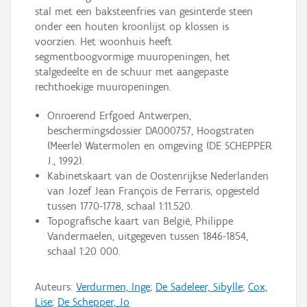
stal met een baksteenfries van gesinterde steen
onder een houten kroonlijst op klossen is
voorzien. Het woonhuis heeft
segmentboogvormige muuropeningen, het
stalgedeelte en de schuur met aangepaste
rechthoekige muuropeningen.
Onroerend Erfgoed Antwerpen,
beschermingsdossier DA000757, Hoogstraten
(Meerle) Watermolen en omgeving (DE SCHEPPER
J., 1992).
Kabinetskaart van de Oostenrijkse Nederlanden
van Jozef Jean François de Ferraris, opgesteld
tussen 1770-1778, schaal 1:11.520.
Topografische kaart van België, Philippe
Vandermaelen, uitgegeven tussen 1846-1854,
schaal 1:20 000.
Auteurs:
Verdurmen, Inge
;
De Sadeleer, Sibylle
;
Cox,
Lise
;
De Schepper, Jo