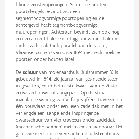
blinde vensteropeningen. Achter de houten
poortvleugels bevindt zich een
segmentboogvormige poortopening en de
achtergevel heeft segmentboogvormige
muuropeningen. Achteraan bevindt zich ook nog
een verankerd bakstenen bijgebouw met bakhuis
onder zadeldak (nok parallel aan de straat,
Vlaamse pannen) van circa 1894 met rechthoekige
poorten onder houten latei.
De
schuur
van molenaarshuis (huisnummer 3) is
gebouwd in 1894, zie jaartal van gesinterde steen
in geveltop, en in het eerste kwart van de 20ste
eeuw verbouwd of aangepast. Op de straat
ingeplante woning van vijf op vijf/zes traveeën en
één bouwlaag onder een leien zadeldak met in het
verlengde een aanpalende inspringende
dwarsschuur van vier traveeën onder zadeldak
(mechanische pannen) met recentere aanbouw. Het
gaat eveneens om een verankerde baksteenbouw