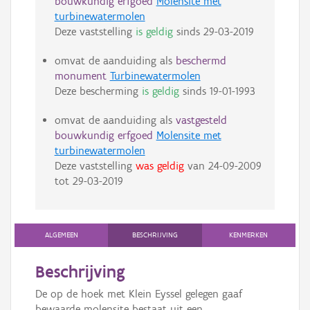
bouwkundig erfgoed
Molensite met
turbinewatermolen
Deze vaststelling
is geldig
sinds
29-03-2019
omvat de aanduiding als
beschermd
monument
Turbinewatermolen
Deze bescherming
is geldig
sinds
19-01-1993
omvat de aanduiding als
vastgesteld
bouwkundig erfgoed
Molensite met
turbinewatermolen
Deze vaststelling
was geldig
van
24-09-2009
tot
29-03-2019
ALGEMEEN
BESCHRIJVING
KENMERKEN
Beschrijving
De op de hoek met Klein Eyssel gelegen gaaf
bewaarde molensite bestaat uit een