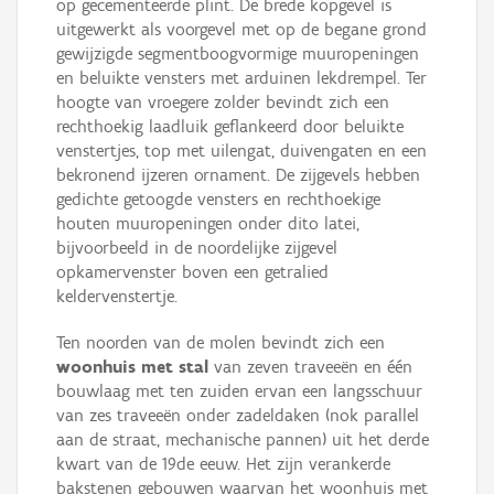
op gecementeerde plint. De brede kopgevel is
uitgewerkt als voorgevel met op de begane grond
gewijzigde segmentboogvormige muuropeningen
en beluikte vensters met arduinen lekdrempel. Ter
hoogte van vroegere zolder bevindt zich een
rechthoekig laadluik geflankeerd door beluikte
venstertjes, top met uilengat, duivengaten en een
bekronend ijzeren ornament. De zijgevels hebben
gedichte getoogde vensters en rechthoekige
houten muuropeningen onder dito latei,
bijvoorbeeld in de noordelijke zijgevel
opkamervenster boven een getralied
keldervenstertje.
Ten noorden van de molen bevindt zich een
woonhuis met stal
van zeven traveeën en één
bouwlaag met ten zuiden ervan een langsschuur
van zes traveeën onder zadeldaken (nok parallel
aan de straat, mechanische pannen) uit het derde
kwart van de 19de eeuw. Het zijn verankerde
bakstenen gebouwen waarvan het woonhuis met