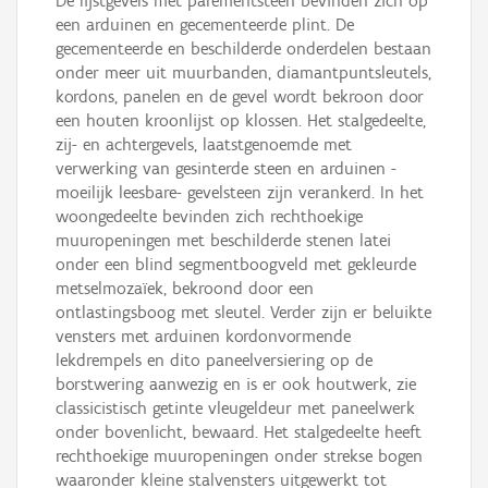
De lijstgevels met parementsteen bevinden zich op
een arduinen en gecementeerde plint. De
gecementeerde en beschilderde onderdelen bestaan
onder meer uit muurbanden, diamantpuntsleutels,
kordons, panelen en de gevel wordt bekroon door
een houten kroonlijst op klossen. Het stalgedeelte,
zij- en achtergevels, laatstgenoemde met
verwerking van gesinterde steen en arduinen -
moeilijk leesbare- gevelsteen zijn verankerd. In het
woongedeelte bevinden zich rechthoekige
muuropeningen met beschilderde stenen latei
onder een blind segmentboogveld met gekleurde
metselmozaïek, bekroond door een
ontlastingsboog met sleutel. Verder zijn er beluikte
vensters met arduinen kordonvormende
lekdrempels en dito paneelversiering op de
borstwering aanwezig en is er ook houtwerk, zie
classicistisch getinte vleugeldeur met paneelwerk
onder bovenlicht, bewaard. Het stalgedeelte heeft
rechthoekige muuropeningen onder strekse bogen
waaronder kleine stalvensters uitgewerkt tot