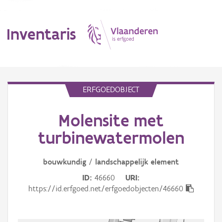
Inventaris
MENU
ERFGOEDOBJECT
Molensite met
Erfgoedobject
turbinewatermolen
Aanduidingsobject
bouwkundig
/
landschappelijk
element
Waarneming
ID
46660
URI
Thema
https://id.erfgoed.net/erfgoedobjecten/46660
Gebeurtenis