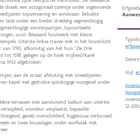
eschuinde zijde destijds de inkomdeur, zie bewaarde
 de draak; een octogonaal torentje onder ingesnoerde
Erfgoed
meedijzeren topversiering en windvaan. Beluikte
Aanwez
en latei onder een breder driedelig segmentbogig
segmentbogige vensterpartijen, bijvoorbeeld
ningen; oculi. Bewaard houtwerk met kleine
Typolo
rempels. Uiterste linkse travee met in het bovenlicht
erfgoe
 van 1790, afkomstig van het huis "
De Drie
 tot 1518, gelegen op de hoek Vrijheid/Karel
Dateri
rca 1932 afgebroken.
Stijl:
ec
ijen; aan de straat afsluiting met smeedijzeren
enen kapel met gedrukte spitsbogige voorgevel onder
Invent
Hoogst
invent
dekte terrassen met aansluitend balkon aan uiterste
12-200
 verwijderd; voordeur verplaatst; bepaalde
achtergevel, gevels overschilderd, bijgebouw verbouwd
aveeën en twee bouwlagen onder wolfsdak met
meer.