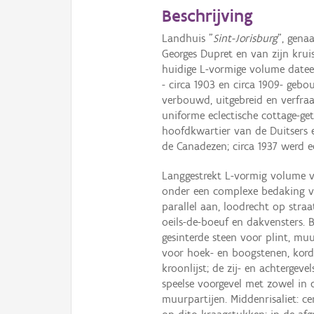
Beschrijving
Landhuis "
Sint-Jorisburg
", gena
Georges Dupret en van zijn krui
huidige L-vormige volume dateer
- circa 1903 en circa 1909- geb
verbouwd, uitgebreid en verfra
uniforme eclectische cottage-get
hoofdkwartier van de Duitsers e
de Canadezen; circa 1937 werd 
Langgestrekt L-vormig volume v
onder een complexe bedaking v
parallel aan, loodrecht op str
oeils-de-boeuf en dakvensters. 
gesinterde steen voor plint, m
voor hoek- en boogstenen, kordo
kroonlijst; de zij- en achtergev
speelse voorgevel met zowel in 
muurpartijen. Middenrisaliet: c