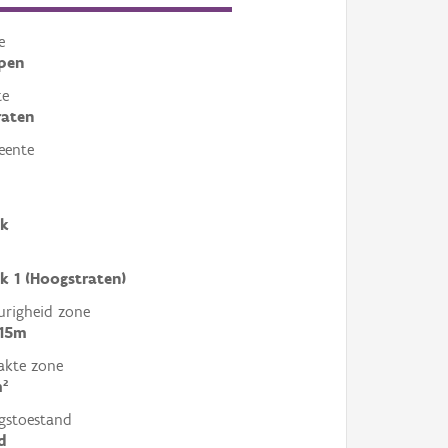
e
pen
te
raten
eente
ek
ek 1 (Hoogstraten)
righeid zone
 15m
akte zone
²
gstoestand
d