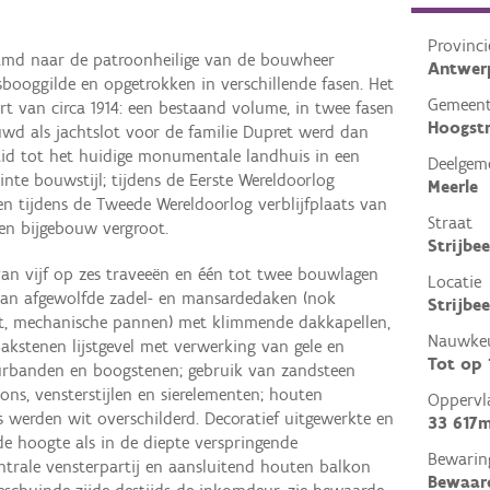
Provinci
amd naar de patroonheilige van de bouwheer
Antwer
sbooggilde en opgetrokken in verschillende fasen. Het
Gemeen
t van circa 1914: een bestaand volume, in twee fasen
Hoogst
ouwd als jachtslot voor de familie Dupret werd dan
aid tot het huidige monumentale landhuis in een
Deelgem
inte bouwstijl; tijdens de Eerste Wereldoorlog
Meerle
n tijdens de Tweede Wereldoorlog verblijfplaats van
Straat
een bijgebouw vergroot.
Strijbe
an vijf op zes traveeën en één tot twee bouwlagen
Locatie
an afgewolfde zadel- en mansardedaken (nok
Strijbe
aat, mechanische pannen) met klimmende dakkapellen,
Nauwkeu
Bakstenen lijstgevel met verwerking van gele en
Tot op
uurbanden en boogstenen; gebruik van zandsteen
ns, vensterstijlen en sierelementen; houten
Oppervl
els werden wit overschilderd. Decoratief uitgewerkte en
33 617m
de hoogte als in de diepte verspringende
Bewarin
entrale vensterpartij en aansluitend houten balkon
Bewaar