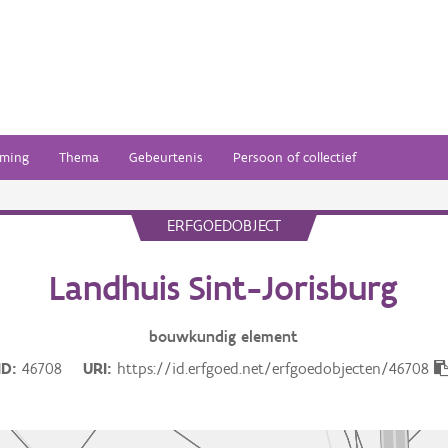
ming
Thema
Gebeurtenis
Persoon of collectief
ERFGOEDOBJECT
Landhuis Sint-Jorisburg
bouwkundig
element
ID
46708
URI
https://id.erfgoed.net/erfgoedobjecten/46708