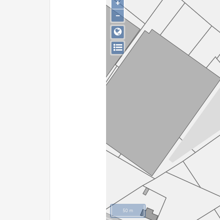
+
−
50 m