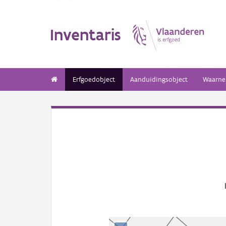
Inventaris
Erfgoedobject
Aanduidingsobject
Waarne