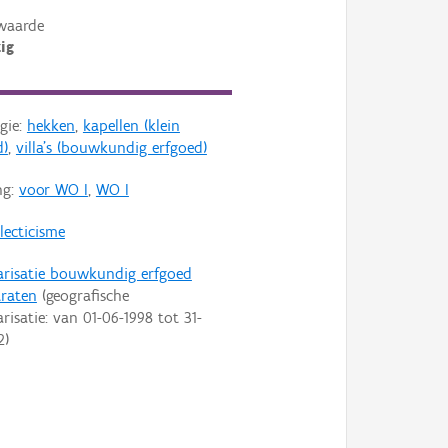
waarde
ig
gie:
hekken
,
kapellen (klein
d)
,
villa's (bouwkundig erfgoed)
ng:
voor WO I
,
WO I
lecticisme
arisatie bouwkundig erfgoed
raten
(geografische
arisatie: van
01-06-1998
tot
31-
2
)