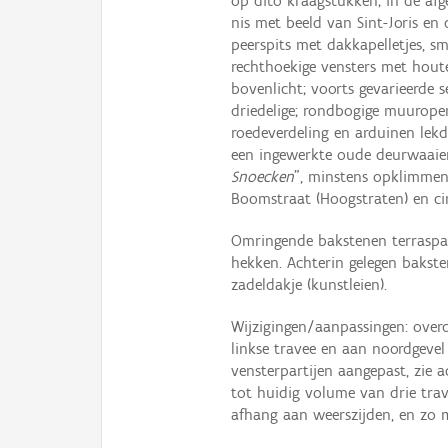
op dito kraagstukken; in de afg
nis met beeld van Sint-Joris en
peerspits met dakkapelletjes, s
rechthoekige vensters met hout
bovenlicht; voorts gevarieerde 
driedelige; rondbogige muurope
roedeverdeling en arduinen lekd
een ingewerkte oude deurwaaier
Snoecken
", minstens opklimmend
Boomstraat (Hoogstraten) en ci
Omringende bakstenen terraspart
hekken. Achterin gelegen bakst
zadeldakje (kunstleien).
Wijzigingen/aanpassingen: over
linkse travee en aan noordgevel
vensterpartijen aangepast, zie 
tot huidig volume van drie tr
afhang aan weerszijden, en zo 