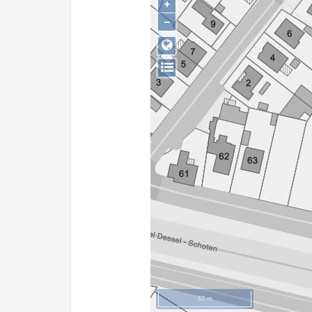
+
−
50 m