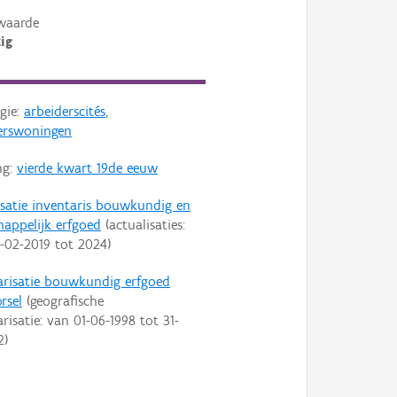
waarde
ig
gie:
arbeiderscités
,
erswoningen
ng:
vierde kwart 19de eeuw
isatie inventaris bouwkundig en
happelijk erfgoed
(actualisaties:
-02-2019
tot
2024
)
arisatie bouwkundig erfgoed
rsel
(geografische
arisatie: van
01-06-1998
tot
31-
2
)