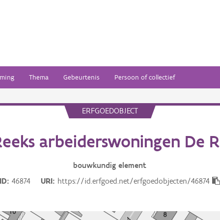
ming
Thema
Gebeurtenis
Persoon of collectief
ERFGOEDOBJECT
eeks arbeiderswoningen De Ri
bouwkundig
element
ID
46874
URI
https://id.erfgoed.net/erfgoedobjecten/46874