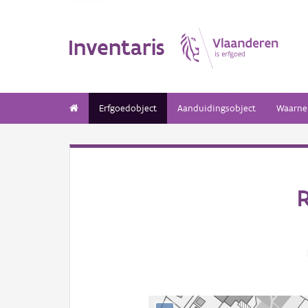
Inventaris
Erfgoedobject
Aanduidingsobject
Waarne
R