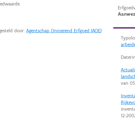
oedwaarde.
Erfgoed
Aanwez
gesteld door:
Agentschap Onroerend Erfgoed (AOE)
Typolo
arbeid
Dateri
Actual
landsc
van
05
Invent
Rijkevo
invent
12-200