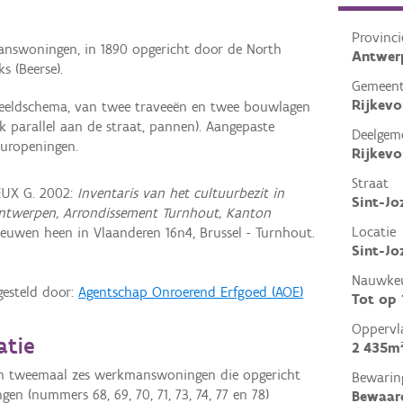
Provinci
nswoningen, in 1890 opgericht door de North
Antwer
s (Beerse).
Gemeen
Rijkevo
beeldschema, van twee traveeën en twee bouwlagen
 parallel aan de straat, pannen). Aangepaste
Deelgem
uuropeningen.
Rijkevo
Straat
EUX G. 2002:
Inventaris van het cultuurbezit in
Sint-Jo
e Antwerpen, Arrondissement Turnhout, Kanton
Locatie
euwen heen in Vlaanderen 16n4, Brussel - Turnhout.
Sint-Joz
Nauwkeu
gesteld door:
Agentschap Onroerend Erfgoed (AOE)
Tot op
Oppervl
atie
2 435m
van tweemaal zes werkmanswoningen die opgericht
Bewarin
en (nummers 68, 69, 70, 71, 73, 74, 77 en 78)
Bewaar