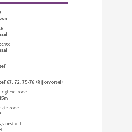
e
pen
te
rsel
eente
rsel
zef
ef 67, 72, 75-76 (Rijkevorsel)
righeid zone
 15m
akte zone
²
gstoestand
d