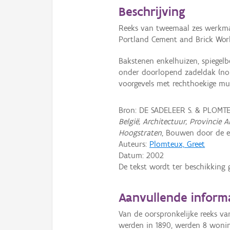
Beschrijving
Reeks van tweemaal zes werkma
Portland Cement and Brick Work
Bakstenen enkelhuizen, spiegel
onder doorlopend zadeldak (nok
voorgevels met rechthoekige m
Bron: DE SADELEER S. & PLOMT
België, Architectuur, Provinci
Hoogstraten
, Bouwen door de e
Auteurs:
Plomteux, Greet
Datum:
2002
De tekst wordt ter beschikking 
Aanvullende inform
Van de oorspronkelijke reeks 
werden in 1890, werden 8 woning